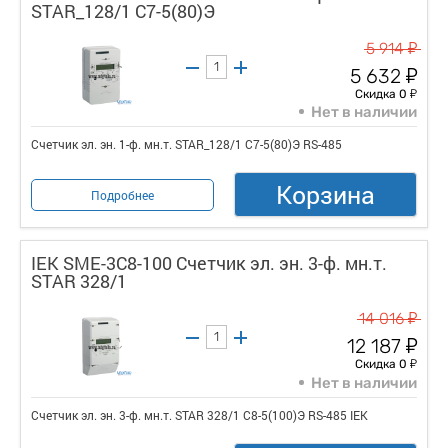
STAR_128/1 С7-5(80)Э
у
5 914
у
5 632
у
Скидка 0
Нет в наличии
Счетчик эл. эн. 1-ф. мн.т. STAR_128/1 С7-5(80)Э RS-485
Корзина
Подробнее
IEK SME-3C8-100 Счетчик эл. эн. 3-ф. мн.т.
STAR 328/1
у
14 016
у
12 187
у
Скидка 0
Нет в наличии
Счетчик эл. эн. 3-ф. мн.т. STAR 328/1 С8-5(100)Э RS-485 IEK