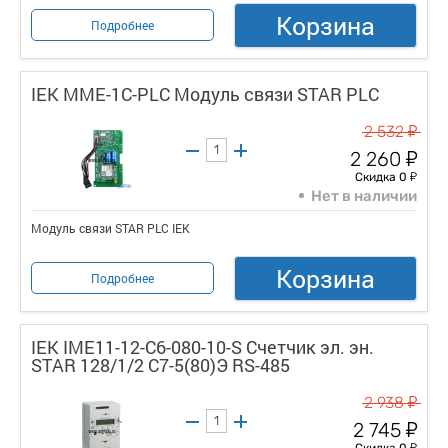
Корзина
Подробнее
IEK MME-1C-PLC Модуль связи STAR PLC
у
2 532
у
2 260
у
Скидка 0
Нет в наличии
Модуль связи STAR PLC IEK
Корзина
Подробнее
IEK IME11-12-C6-080-10-S Счетчик эл. эн.
STAR 128/1/2 С7-5(80)Э RS-485
у
2 938
у
2 745
у
Скидка 0