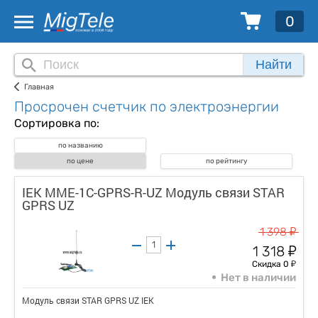
0
Найти
Главная
Просрочен счетчик по электроэнергии
Сортировка по:
по названию
по цене
по рейтингу
IEK MME-1C-GPRS-R-UZ Модуль связи STAR
GPRS UZ
у
1 398
у
1 318
у
Скидка 0
Нет в наличии
Модуль связи STAR GPRS UZ IEK