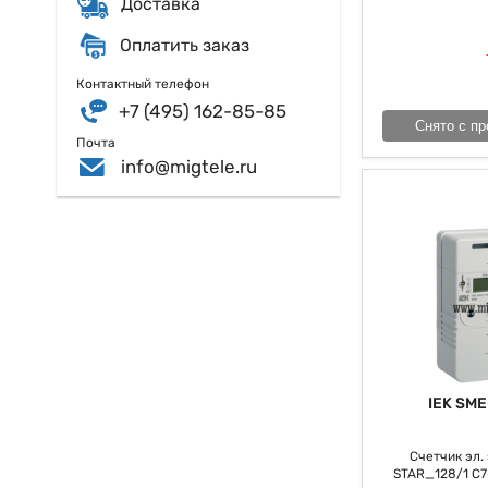
Доставка
процесс учета эне
Оплатить заказ
Контактный телефон
+7 (495) 162-85-85
Снято с пр
Почта
info@migtele.ru
IEK SME
Счетчик эл. э
STAR_128/1 С7