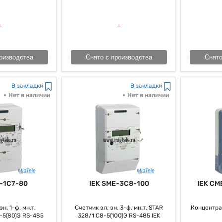
ргопотребления и так сказать сделать его наиболее прозрачным и дейст
оизводства
Снято с производства
Снято
В закладки
В закладки
Нет в наличии
Нет в наличии
-1C7-80
IEK SME-3C8-100
IEK CM
н. 1-ф. мн.т.
Счетчик эл. эн. 3-ф. мн.т. STAR
Концентра
-5(80)Э RS-485
328/1 С8-5(100)Э RS-485 IEK