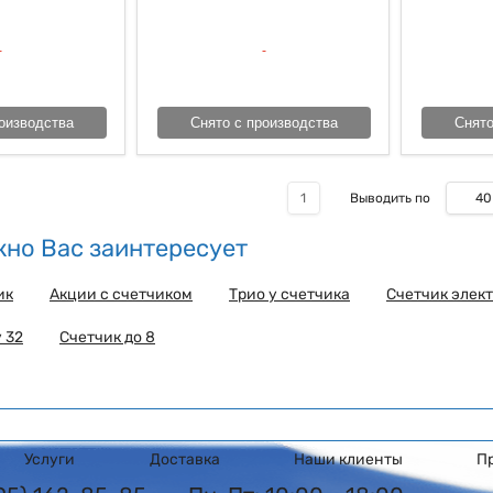
оизводства
Снято с производства
Снято
40
1
Выводить по
но Вас заинтересует
ик
Акции с счетчиком
Трио у счетчика
Счетчик элек
 32
Счетчик до 8
Услуги
Доставка
Наши клиенты
П