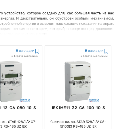
о устройство, которое создано для, как большая часть из нас
оэнергии. И действительно, он обустроен особым механизмом,
потребленной энергии и выводит надлежащие показания на экран.
ворим, четким инвентарем, который, в конце концов, дозволяет
расходы на электроэнергию.
очности измерений, счетчик 200 2 обеспечивает достоверную
В закладки
В закладки
к в расчетах и оплате за, как многие думают, потребленные
Нет в наличии
Нет в наличии
етчик 200 2 просто устанавливается и настраивается, что, стало
, широкого круга потребителей. Все знают то, что интуитивно
ется, благодаря способности в настоящем времени выслеживать
ить расходы на электроэнергию
.
счетчик 200 2 различается, как все знают, высочайшей степенью
11-12-C6-080-10-S
IEK IME11-32-C6-100-10-S
поломок.
умент для учета энергопотребления, который поможет юзерам
. эн. STAR 128/1/2 С7-
Счетчик эл. эн. STAR 328/1/2 С8-
ться, вероятные источники лишних издержек. Всем известно о
)Э RS-485 UZ IEK
5(100)Э RS-485 UZ IEK
кое устройство, способное существенно наконец-то упростить