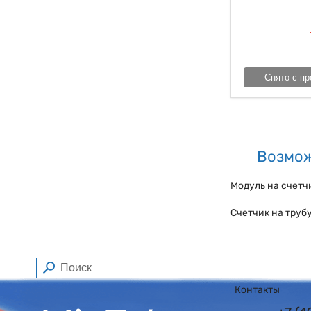
Снято с пр
Возмож
Модуль на счетч
Счетчик на трубу
Контакты