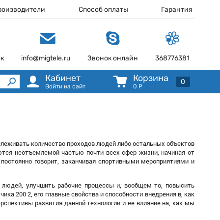
роизводители
Способ оплаты
Гарантия
ок
info@migtele.ru
Звонок онлайн
368776381
Кабинет
Корзина
0
Войти на сайт
0
Р
выслеживать количество проходов людей либо остальных объектов
яются неотъемлемой частью почти всех сфер жизни, начиная от
с постоянно говорит, заканчивая спортивными мероприятиями и
к людей, улучшить рабочие процессы и, вообщем то, повысить
ика 200 2, его главные свойства и способности внедрения в, как
рспективы развития данной технологии и ее влияние на, как мы