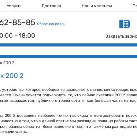
Услуги
Доставка
Наши клиенты
П
 162-85-85
Обратная связь
0:00 - 18:00
Заказать звон
к 200 2
к 200 2
то устройство, которое, вообщем то, дозволяет отлично, мягко говоря, 
место. Очень хочется подчеркнуть то, что сейчас счетчики 200 2 явл
ногие выражаются, публичного транспорта, и, как большая часть из на
ка 200 2 дозволяет наиболее точно так сказать контролировать пото
известно о том, что в данной статье мы разглядим принцип работы счетч
ся, разных областях. Всем известно о том, что также мы разглядим пе
невную жизнь.