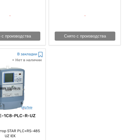
венным.
 с производства
Снято с производства
В закладки
Нет в наличии
E-1C8-PLC-R-UZ
тор STAR PLC+RS-485
UZ IEK