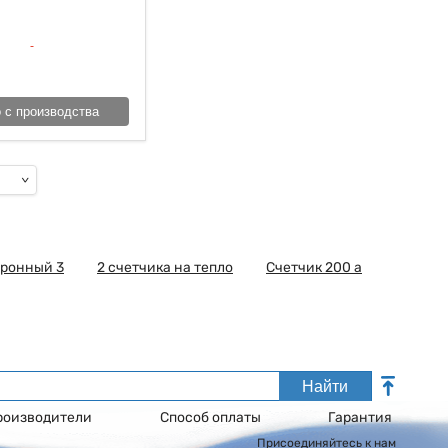
 с производства
тронный 3
2 счетчика на тепло
Счетчик 200 а
Найти
роизводители
Способ оплаты
Гарантия
Присоединяйтесь к нам