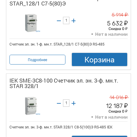
STAR_128/1 С7-5(80)Э
у
5 914
у
5 632
у
Скидка 0
Нет в наличии
Счетчик эл. эн. 1-ф. мн.т. STAR_128/1 С7-5(80)Э RS-485
Корзина
Подробнее
IEK SME-3C8-100 Счетчик эл. эн. 3-ф. мн.т.
STAR 328/1
у
14 016
у
12 187
у
Скидка 0
Нет в наличии
Счетчик эл. эн. 3-ф. мн.т. STAR 328/1 С8-5(100)Э RS-485 IEK