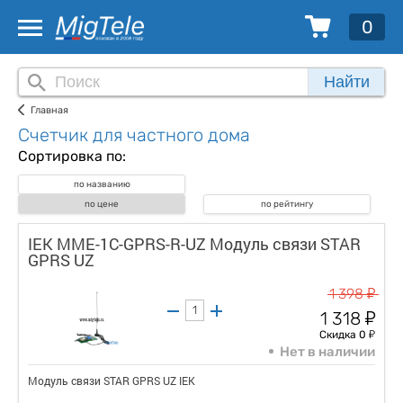
0
Найти
Главная
Счетчик для частного дома
Сортировка по:
по названию
по цене
по рейтингу
IEK MME-1C-GPRS-R-UZ Модуль связи STAR
GPRS UZ
у
1 398
у
1 318
у
Скидка 0
Нет в наличии
Модуль связи STAR GPRS UZ IEK