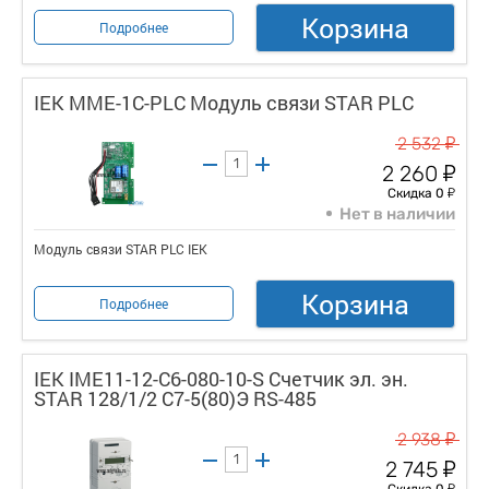
Корзина
Подробнее
IEK MME-1C-PLC Модуль связи STAR PLC
у
2 532
у
2 260
у
Скидка 0
Нет в наличии
Модуль связи STAR PLC IEK
Корзина
Подробнее
IEK IME11-12-C6-080-10-S Счетчик эл. эн.
STAR 128/1/2 С7-5(80)Э RS-485
у
2 938
у
2 745
у
Скидка 0