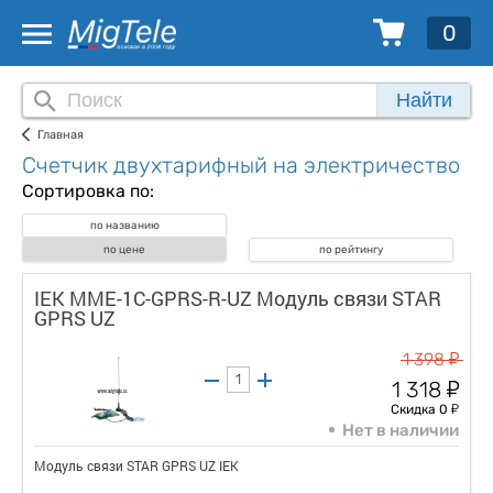
0
Найти
Главная
Счетчик двухтарифный на электричество
Сортировка по:
по названию
по цене
по рейтингу
IEK MME-1C-GPRS-R-UZ Модуль связи STAR
GPRS UZ
у
1 398
у
1 318
у
Скидка 0
Нет в наличии
Модуль связи STAR GPRS UZ IEK