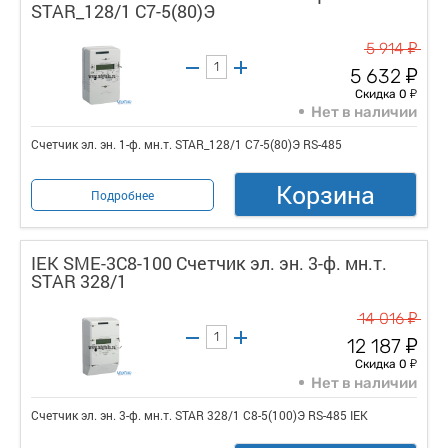
STAR_128/1 С7-5(80)Э
у
5 914
у
5 632
у
Скидка 0
Нет в наличии
Счетчик эл. эн. 1-ф. мн.т. STAR_128/1 С7-5(80)Э RS-485
Корзина
Подробнее
IEK SME-3C8-100 Счетчик эл. эн. 3-ф. мн.т.
STAR 328/1
у
14 016
у
12 187
у
Скидка 0
Нет в наличии
Счетчик эл. эн. 3-ф. мн.т. STAR 328/1 С8-5(100)Э RS-485 IEK