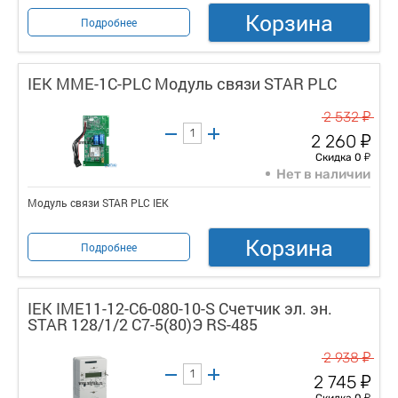
Корзина
Подробнее
IEK MME-1C-PLC Модуль связи STAR PLC
у
2 532
у
2 260
у
Скидка 0
Нет в наличии
Модуль связи STAR PLC IEK
Корзина
Подробнее
IEK IME11-12-C6-080-10-S Счетчик эл. эн.
STAR 128/1/2 С7-5(80)Э RS-485
у
2 938
у
2 745
у
Скидка 0