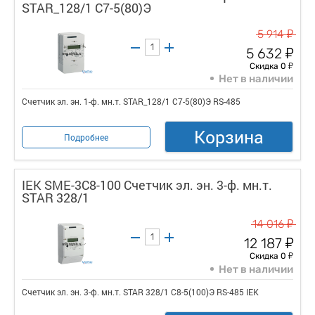
STAR_128/1 С7-5(80)Э
у
5 914
у
5 632
у
Скидка 0
Нет в наличии
Счетчик эл. эн. 1-ф. мн.т. STAR_128/1 С7-5(80)Э RS-485
Корзина
Подробнее
IEK SME-3C8-100 Счетчик эл. эн. 3-ф. мн.т.
STAR 328/1
у
14 016
у
12 187
у
Скидка 0
Нет в наличии
Счетчик эл. эн. 3-ф. мн.т. STAR 328/1 С8-5(100)Э RS-485 IEK