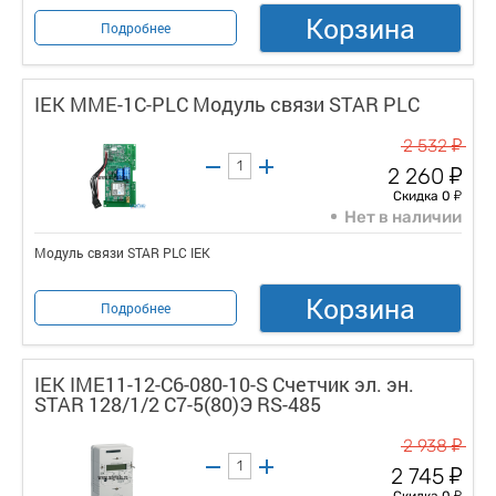
Корзина
Подробнее
IEK MME-1C-PLC Модуль связи STAR PLC
у
2 532
у
2 260
у
Скидка 0
Нет в наличии
Модуль связи STAR PLC IEK
Корзина
Подробнее
IEK IME11-12-C6-080-10-S Счетчик эл. эн.
STAR 128/1/2 С7-5(80)Э RS-485
у
2 938
у
2 745
у
Скидка 0