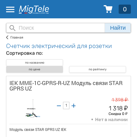
0
Найти
Главная
Счетчик электрический для розетки
Сортировка по:
по названию
по цене
по рейтингу
IEK MME-1C-GPRS-R-UZ Модуль связи STAR
GPRS UZ
у
1 398
у
1 318
у
Скидка 0
Нет в наличии
Модуль связи STAR GPRS UZ IEK