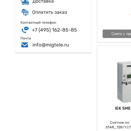
Доставка
отрасли, обеспечи
ресурсов и управл
Оплатить заказ
Контактный телефон
+7 (495) 162-85-85
Снято с пр
Почта
info@migtele.ru
IEK SME
Счетчик эл. э
STAR_128/1 С7