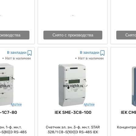
вая четкое измерение и, в конце концов, учет потребляемой электроэ
ению энергопотреблением.
оизводства
Снято с производства
Снято
В закладки
В закладки
Нет в наличии
Нет в наличии
-1C7-80
IEK SME-3C8-100
IEK CM
н. 1-ф. мн.т.
Счетчик эл. эн. 3-ф. мн.т. STAR
Концентра
-5(80)Э RS-485
328/1 С8-5(100)Э RS-485 IEK