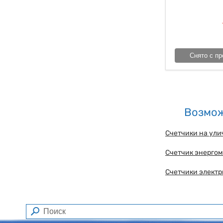
Снято с пр
Возмож
Счетчики на ули
Счетчик энергом
Счетчики электр