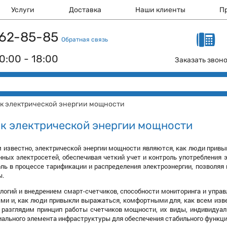
Услуги
Доставка
Наши клиенты
П
 162-85-85
Обратная связь
0:00 - 18:00
Заказать звон
к электрической энергии мощности
к электрической энергии мощности
м известно, электрической энергии мощности являются, как люди при
нных электросетей, обеспечивая четкий учет и контроль употребления эн
ль в процессе тарификации и распределения электроэнергии, позволяя 
ы.
логий и внедрением смарт-счетчиков, способности мониторинга и управ
и и, как люди привыкли выражаться, комфортными для, как всем извест
 разглядим принцип работы счетчиков мощности, их виды, индивидуаль
иального элемента инфраструктуры для обеспечения стабильного функц