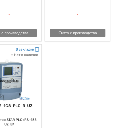
нергии, что содействует наиболее действенному использованию
 с производства
Снято с производства
В закладки
Нет в наличии
E-1C8-PLC-R-UZ
тор STAR PLC+RS-485
UZ IEK