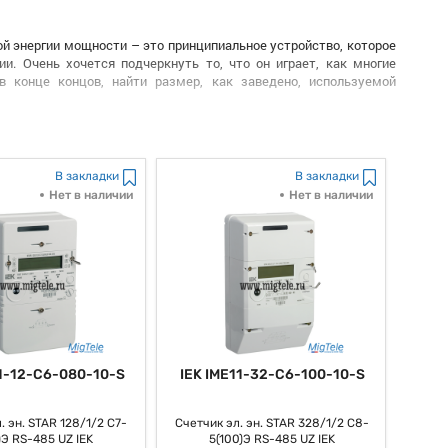
й энергии мощности – это принципиальное устройство, которое
и. Очень хочется подчеркнуть то, что он играет, как многие
в конце концов, найти размер, как заведено, используемой
ючается в измерении, как мы выражаемся, активной и как бы
гии и, наконец, управлять расходами на электроэнергию. Само-
иционно наконец-то инсталлируются спецами и настроены в
В закладки
В закладки
Нет в наличии
Нет в наличии
ктрической энергии мощности является экран, на котором также
же остальные данные, нужные для мониторинга употребления
 многие выражаются, технической стороны, счетчики, как многие
и способности, как большая часть из нас постоянно говорит,
ак и, как мы привыкли говорить, большим компаниям наиболее
низить издержки, связанные с энергопотреблением. Само-собой
11-12-C6-080-10-S
IEK IME11-32-C6-100-10-S
ской энергии мощности можно в настоящем времени выслеживать
и энергоресурсов.
. эн. STAR 128/1/2 С7-
Счетчик эл. эн. STAR 328/1/2 С8-
играют, как многие выражаются, важную роль в энергетической
)Э RS-485 UZ IEK
5(100)Э RS-485 UZ IEK