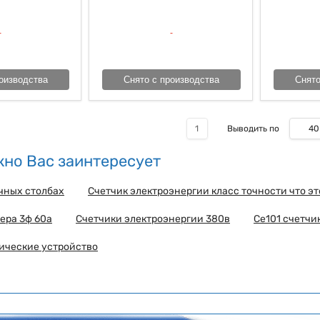
оизводства
Снято с производства
Снято
40
1
Выводить по
но Вас заинтересует
чных столбах
Счетчик электроэнергии класс точности что эт
ера 3ф 60а
Счетчики электроэнергии 380в
Ce101 счетчи
ические устройство