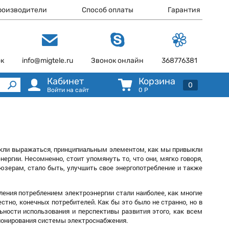
роизводители
Способ оплаты
Гарантия
ок
info@migtele.ru
Звонок онлайн
368776381
Кабинет
Корзина
0
Войти на сайт
0
Р
выкли выражаться, принципиальным элементом, как мы привыкли
ергии. Несомненно, стоит упомянуть то, что они, мягко говоря,
юзерам, стало быть, улучшить свое энергопотребление и также
ления потреблением электроэнергии стали наиболее, как многие
но, конечных потребителей. Как бы это было не странно, но в
ности использования и перспективы развития этого, как всем
ионирования системы электроснабжения.