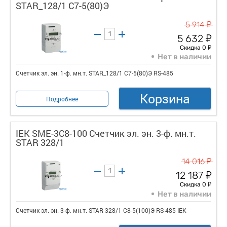
STAR_128/1 С7-5(80)Э
у
5 914
у
5 632
у
Скидка 0
Нет в наличии
Счетчик эл. эн. 1-ф. мн.т. STAR_128/1 С7-5(80)Э RS-485
Корзина
Подробнее
IEK SME-3C8-100 Счетчик эл. эн. 3-ф. мн.т.
STAR 328/1
у
14 016
у
12 187
у
Скидка 0
Нет в наличии
Счетчик эл. эн. 3-ф. мн.т. STAR 328/1 С8-5(100)Э RS-485 IEK