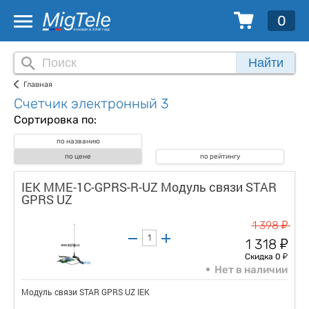
0
Найти
Главная
Счетчик электронный 3
Сортировка по:
по названию
по цене
по рейтингу
IEK MME-1C-GPRS-R-UZ Модуль связи STAR
GPRS UZ
у
1 398
у
1 318
у
Скидка 0
Нет в наличии
Модуль связи STAR GPRS UZ IEK