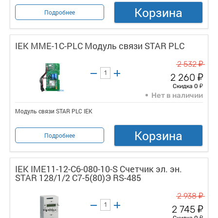
Корзина
Подробнее
IEK MME-1C-PLC Модуль связи STAR PLC
у
2 532
у
2 260
у
Скидка 0
Нет в наличии
Модуль связи STAR PLC IEK
Корзина
Подробнее
IEK IME11-12-C6-080-10-S Счетчик эл. эн.
STAR 128/1/2 С7-5(80)Э RS-485
у
2 938
у
2 745
у
Скидка 0