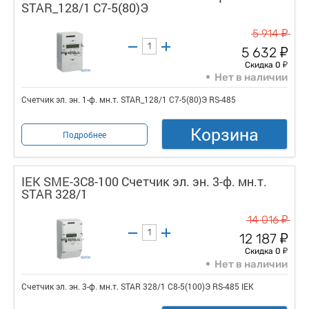
STAR_128/1 С7-5(80)Э
у
5 914
у
5 632
у
Скидка 0
Нет в наличии
Счетчик эл. эн. 1-ф. мн.т. STAR_128/1 С7-5(80)Э RS-485
Корзина
Подробнее
IEK SME-3C8-100 Счетчик эл. эн. 3-ф. мн.т.
STAR 328/1
у
14 016
у
12 187
у
Скидка 0
Нет в наличии
Счетчик эл. эн. 3-ф. мн.т. STAR 328/1 С8-5(100)Э RS-485 IEK