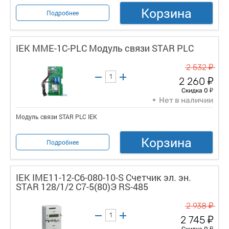
Корзина
Подробнее
IEK MME-1C-PLC Модуль связи STAR PLC
у
2 532
у
2 260
у
Скидка 0
Нет в наличии
Модуль связи STAR PLC IEK
Корзина
Подробнее
IEK IME11-12-C6-080-10-S Счетчик эл. эн.
STAR 128/1/2 С7-5(80)Э RS-485
у
2 938
у
2 745
у
Скидка 0