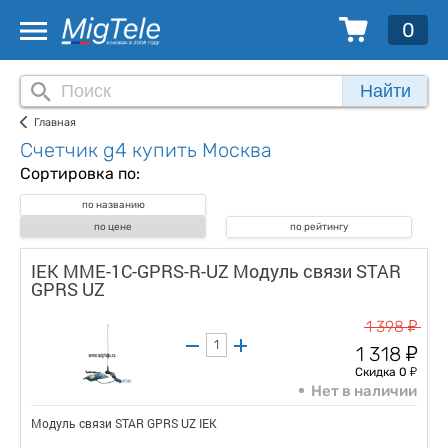
0
Найти
Главная
Счетчик g4 купить Москва
Сортировка по:
по названию
по цене
по рейтингу
IEK MME-1C-GPRS-R-UZ Модуль связи STAR
GPRS UZ
у
1 398
у
1 318
у
Скидка 0
Нет в наличии
Модуль связи STAR GPRS UZ IEK