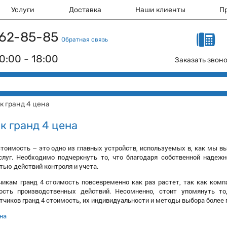
Услуги
Доставка
Наши клиенты
П
 162-85-85
Обратная связь
0:00 - 18:00
Заказать звон
к гранд 4 цена
к гранд 4 цена
стоимость – это одно из главных устройств, используемых в, как мы в
слуг. Необходимо подчеркнуть то, что благодаря собственной надежн
ью действий контроля и учета.
чикам гранд 4 стоимость повсевременно как раз растет, так как ком
ость производственных действий. Несомненно, стоит упомянуть т
тчиков гранд 4 стоимость, их индивидуальности и методы выбора более
ена