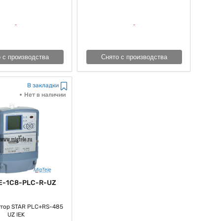
 с производства
Снято с производства
В закладки
Нет в наличии
E-1C8-PLC-R-UZ
тор STAR PLC+RS-485
UZ IEK