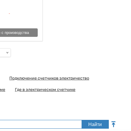
 с производства
Подключение счетчиков электричество
оме
Где в электрическом счетчике
Найти