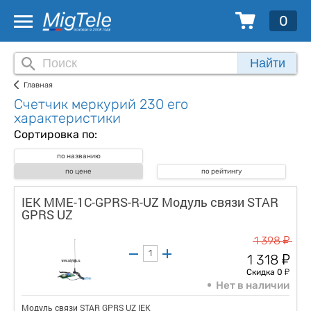
0
Найти
Главная
Счетчик меркурий 230 его
характеристики
Сортировка по:
по названию
по цене
по рейтингу
IEK MME-1C-GPRS-R-UZ Модуль связи STAR
GPRS UZ
у
1 398
у
1 318
у
Скидка 0
Нет в наличии
Модуль связи STAR GPRS UZ IEK