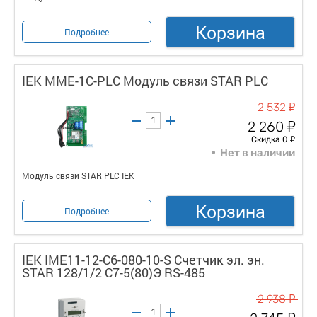
Корзина
Подробнее
IEK MME-1C-PLC Модуль связи STAR PLC
у
2 532
у
2 260
у
Скидка 0
Нет в наличии
Модуль связи STAR PLC IEK
Корзина
Подробнее
IEK IME11-12-C6-080-10-S Счетчик эл. эн.
STAR 128/1/2 С7-5(80)Э RS-485
у
2 938
у