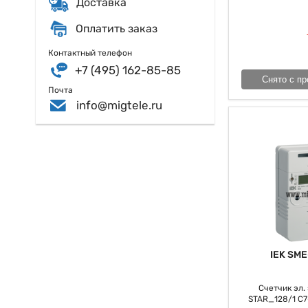
Доставка
В конечном итоге,
инвентарем для о
Оплатить заказ
адаптировать собс
счета за электроэ
Контактный телефон
+7 (495) 162-85-85
Снято с пр
Почта
info@migtele.ru
IEK SME
Счетчик эл. э
STAR_128/1 С7