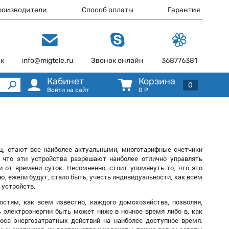
роизводители
Способ оплаты
Гарантия
ок
info@migtele.ru
Звонок онлайн
368776381
Кабинет
Корзина
0
Войти на сайт
0
Р
ец, стают все наиболее актуальными, многотарифные счетчики
 что эти устройства разрешают наиболее отлично управлять
и от времени суток. Несомненно, стоит упомянуть то, что это
, ежели будут, стало быть, учесть индивидуальности, как всем
 устройств.
стям, как всем известно, каждого домохозяйства, позволяя,
ь электроэнергии быть может ниже в ночное время либо в, как
оса энергозатратных действий на наиболее доступное время.