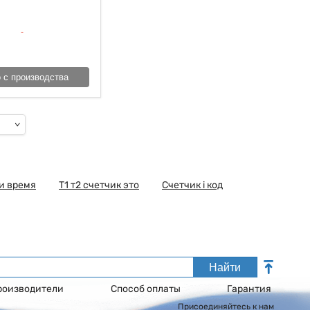
 с производства
и время
Т1 т2 счетчик это
Счетчик i код
Найти
роизводители
Способ оплаты
Гарантия
Присоединяйтесь к нам