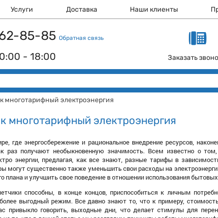
Услуги
Доставка
Наши клиенты
П
 162-85-85
Обратная связь
0:00 - 18:00
Заказать звон
к многотарифный электроэнергия
к многотарифный электроэнергия
ре, где энергосбережение и рациональное внедрение ресурсов, након
ак раз получают необыкновенную значимость. Всем известно о том,
тро энергии, предлагая, как все знают, разные тарифы в зависимост
ры могут существенно также уменьшить свои расходы на электроэнергию
го плана и улучшить свое поведение в отношении использования бытовых
етчики способны, в конце концов, приспособиться к личным потребно
более выгодный режим. Все давно знают то, что к примеру, стоимост
ас привыкло говорить, выходные дни, что делает стимулы для перен