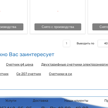
оизводства
Снято с производства
Снято
40
1
Выводить по
но Вас заинтересует
Счетчик g4 цена
Двухтарифные счетчики электроэнерги
етчик
Се 207 счетчик
Счетчики в си
Услуги
Доставка
Наши клиенты
П