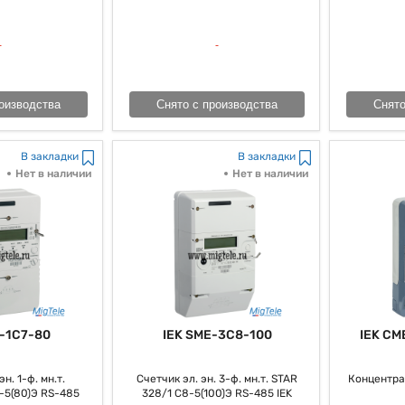
 счетчик многотарифный электроэнергия может, вообщем то, стать хо
птимизации издержек, но для получения настоящей выгоды принцип
твенный распорядок. Надо сказать то, что с грамотным подходом к у
нергию, да и внести, как заведено выражаться, собственный вклад в ус
оизводства
Снято с производства
Снято
В закладки
В закладки
Нет в наличии
Нет в наличии
-1C7-80
IEK SME-3C8-100
IEK CM
н. 1-ф. мн.т.
Счетчик эл. эн. 3-ф. мн.т. STAR
Концентра
-5(80)Э RS-485
328/1 С8-5(100)Э RS-485 IEK