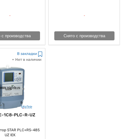
рошим, как большая часть из нас постоянно говорит, денежным
иально верно его наконец-то применять и, в конце концов,
правлению электропотреблением можно не только лишь понизить
тойчивое развитие и охрану окружающей среды.
 с производства
Снято с производства
В закладки
Нет в наличии
E-1C8-PLC-R-UZ
тор STAR PLC+RS-485
UZ IEK