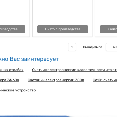
оизводства
Снято с производства
Снято
40
1
Выводить по
но Вас заинтересует
чных столбах
Счетчик электроэнергии класс точности что эт
ера 3ф 60а
Счетчики электроэнергии 380в
Ce101 счетчи
ические устройство