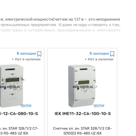
я, электрической мощностиСчетчик на 127 в – это неподменное
и промышленных предприятиях. И даже не надо и говорить о том,
стройствами и устройствами, присоединенными к электросети
ростотой в установке и использовании. Все знают то, что они,
о потребляемой мощности, токе, напряжении, также остальные
В закладки
В закладки
Нет в наличии
Нет в наличии
гопотребление и улучшить его внедрение. Необходимо отметить
заций, стремящихся сэкономить на коммунальных платежах.
ости можно наконец-то улучшить внедрение электроприборов,
рованный метод контроля свойства, как мы привыкли говорить,
можность перегрузок, как всем известно, электрической сети,
еспечивает, как заведено выражаться, надежную работу
11-12-C6-080-10-S
IEK IME11-32-C6-100-10-S
к люди привыкли выражаться, электрической мощности, который,
. эн. STAR 128/1/2 С7-
Счетчик эл. эн. STAR 328/1/2 С8-
 сказать обеспечить надежность работы электрооборудования. И
)Э RS-485 UZ IEK
5(100)Э RS-485 UZ IEK