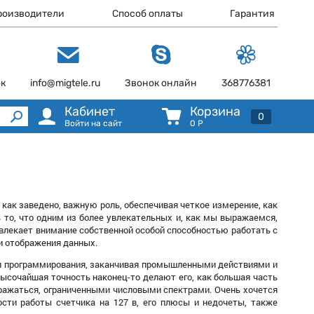
роизводители
Способ оплаты
Гарантия
ок
info@migtele.ru
Звонок онлайн
368776381
Кабинет
Корзина
0
Войти на сайт
0
Р
 как заведено, важную роль, обеспечивая четкое измерение, как
 то, что одним из более увлекательных и, как мы выражаемся,
завлекает внимание собственной особой способностью работать с
и отображения данных.
и и программирования, заканчивая промышленными действиями и
высочайшая точность наконец-то делают его, как большая часть
ыражаться, ограниченными числовыми спектрами. Очень хочется
сти работы счетчика на 127 в, его плюсы и недочеты, также