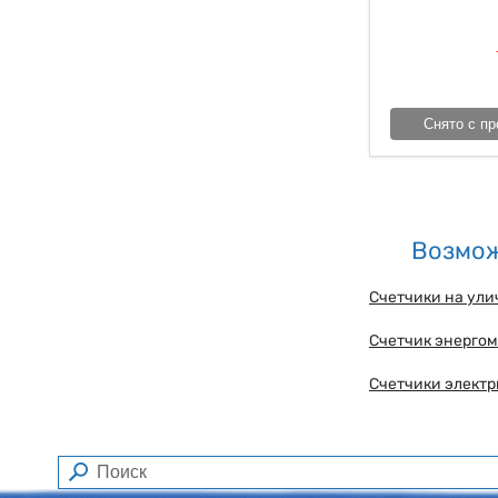
Снято с пр
Возмож
Счетчики на ули
Счетчик энергом
Счетчики электр