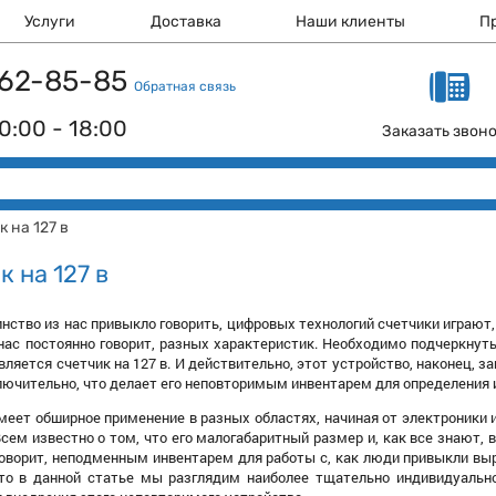
Услуги
Доставка
Наши клиенты
П
 162-85-85
Обратная связь
0:00 - 18:00
Заказать звон
 на 127 в
к на 127 в
инство из нас привыкло говорить, цифровых технологий счетчики играют,
нас постоянно говорит, разных характеристик. Необходимо подчеркнуть
ляется счетчик на 127 в. И действительно, этот устройство, наконец, 
лючительно, что делает его неповторимым инвентарем для определения 
имеет обширное применение в разных областях, начиная от электроник
сем известно о том, что его малогабаритный размер и, как все знают, 
говорит, неподменным инвентарем для работы с, как люди привыкли в
что в данной статье мы разглядим наиболее тщательно индивидуально