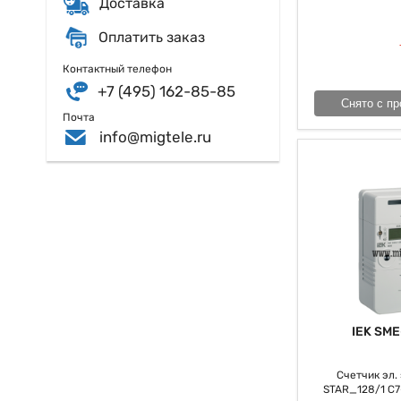
Доставка
даже не надо и 
энергоэффективно
Оплатить заказ
Контактный телефон
+7 (495) 162-85-85
Снято с пр
Почта
info@migtele.ru
IEK SME
Счетчик эл. э
STAR_128/1 С7