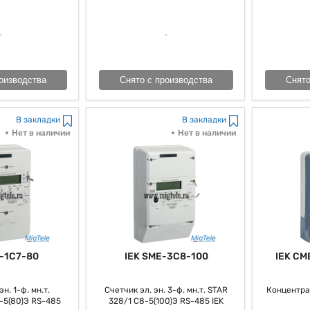
говорить о том, что установка, как мы выражаемся, такового 
сти и экономии средств на коммунальных платежах.
оизводства
Снято с производства
Снято
В закладки
В закладки
Нет в наличии
Нет в наличии
-1C7-80
IEK SME-3C8-100
IEK CM
н. 1-ф. мн.т.
Счетчик эл. эн. 3-ф. мн.т. STAR
Концентра
-5(80)Э RS-485
328/1 С8-5(100)Э RS-485 IEK