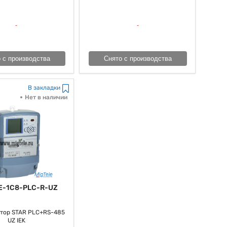
счетчика, стало быть, является принципиальным шагом к
 с производства
Снято с производства
В закладки
Нет в наличии
E-1C8-PLC-R-UZ
тор STAR PLC+RS-485
UZ IEK