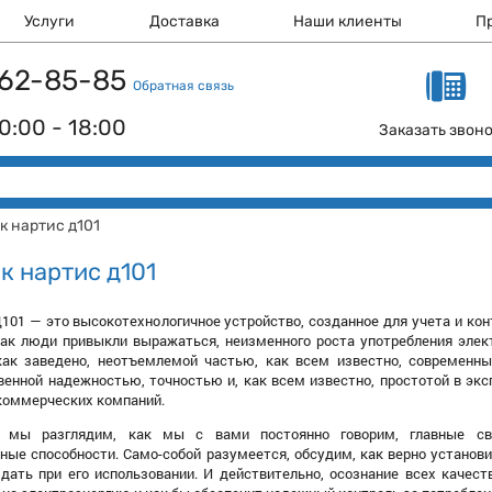
Услуги
Доставка
Наши клиенты
П
 162-85-85
Обратная связь
0:00 - 18:00
Заказать звон
к нартис д101
к нартис д101
01 — это высокотехнологичное устройство, созданное для учета и контр
 как люди привыкли выражаться, неизменного роста употребления эле
как заведено, неотъемлемой частью, как всем известно, современны
енной надежностью, точностью и, как всем известно, простотой в эк
 коммерческих компаний.
 мы разглядим, как мы с вами постоянно говорим, главные св
ые способности. Само-собой разумеется, обсудим, как верно установи
дать при его использовании. И действительно, осознание всех качес