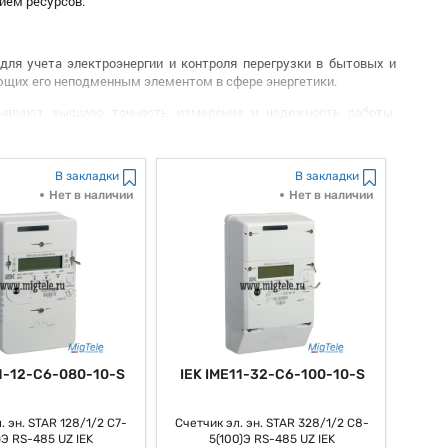
ием ресурсов.
 для учета электроэнергии и контроля перегрузки в бытовых и
ющих его неподменным элементом в сфере энергетики.
ечивают высшую точность измерения и надежность работы.
ь, особых датчиков и алгоритмов, данное устройство способно
дах напряжения.
В закладки
В закладки
ке и использовании. Конечно же, все мы очень хорошо знаем то,
легок в настройке не, вообщем то, просит особых познаний для
Нет в наличии
Нет в наличии
 мониторинга, что дозволяет оперативно контролировать
. Конечно же, все мы очень хорошо знаем то, что это делает
ьцев, так и для компаний с, как многие думают, высочайшей
говорит, собой современное и надежное устройство, способное
11-12-C6-080-10-S
IEK IME11-32-C6-100-10-S
ь то, что его простота использования, точность измерения и
ным решением для широкого круга потребителей.
. эн. STAR 128/1/2 С7-
Счетчик эл. эн. STAR 328/1/2 С8-
)Э RS-485 UZ IEK
5(100)Э RS-485 UZ IEK