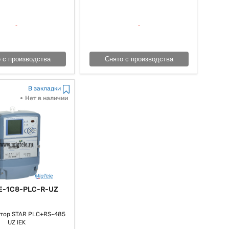
 с производства
Снято с производства
В закладки
Нет в наличии
E-1C8-PLC-R-UZ
тор STAR PLC+RS-485
UZ IEK