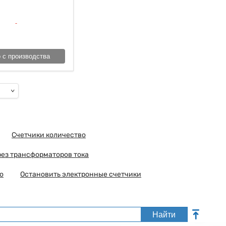
 с производства
Счетчики количество
рез трансформаторов тока
о
Остановить электронные счетчики
Найти