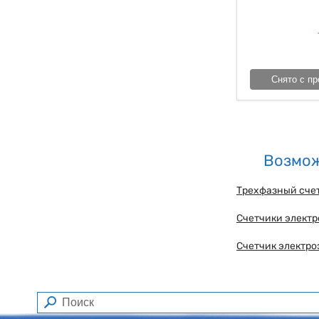
Снято с пр
Возмож
Трехфазный сче
Счетчики элект
Счетчик электро