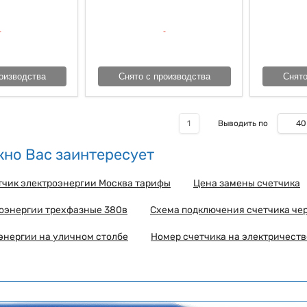
оизводства
Снято с производства
Снято
40
1
Выводить по
но Вас заинтересует
тчик электроэнергии Москва тарифы
Цена замены счетчика
роэнергии трехфазные 380в
Схема подключения счетчика че
энергии на уличном столбе
Номер счетчика на электричеств