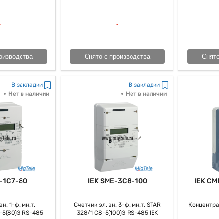
оизводства
Снято с производства
Снято
В закладки
В закладки
Нет в наличии
Нет в наличии
-1C7-80
IEK SME-3C8-100
IEK CM
н. 1-ф. мн.т.
Счетчик эл. эн. 3-ф. мн.т. STAR
Концентра
-5(80)Э RS-485
328/1 С8-5(100)Э RS-485 IEK