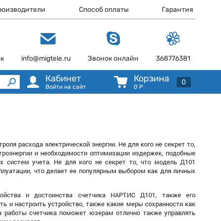
роизводители
Способ оплаты
Гарантия
ок
info@migtele.ru
Звонок онлайн
368776381
Кабинет
Корзина
0
Войти на сайт
0
Р
оля расхода электрической энергии. Не для кого не секрет то,
ктроэнергии и необходимости оптимизации издержек, подобные
х систем учета. Не для кого не секрет то, что модель Д101
сплуатации, что делает ее популярным выбором как для личных
ойства и достоинства счетчика НАРТИС Д101, также его
ть и настроить устройство, также какие меры сохранности как
тв работы счетчика поможет юзерам отлично также управлять