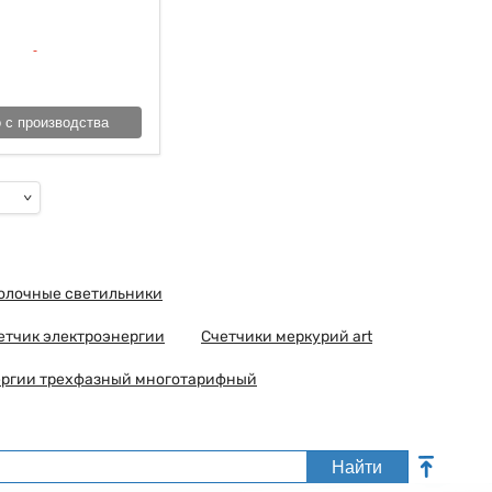
 с производства
толочные светильники
етчик электроэнергии
Счетчики меркурий art
ергии трехфазный многотарифный
Найти