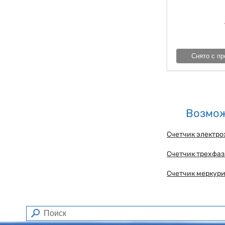
Снято с пр
Возмож
Счетчик электро
Счетчик трехфаз
Счетчик меркури