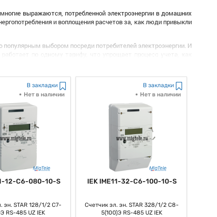
к многие выражаются, потребленной электроэнергии в домашних
 энергопотребления и воплощения расчетов за, как люди привыкли
его популярным выбором посреди потребителей электроэнергии. И
 работает по одному тарифу, что упрощает процесс учета, как
является его, как многие выражаются, высочайшая точность
В закладки
В закладки
бленной электроэнергии и дозволяет потребителям контролировать
Нет в наличии
Нет в наличии
дежной, как всем известно, работой. Было бы плохо, если бы мы
нец, гарантирует его, как многие думают, бесперебойную работу.
котором отображается информация о, как большинство из нас
еристики.
ета электроэнергии в домашних критериях. Возможно и то, что
к в установке и, наконец, владеет высочайшей надежностью, что
11-12-C6-080-10-S
IEK IME11-32-C6-100-10-S
. эн. STAR 128/1/2 С7-
Счетчик эл. эн. STAR 328/1/2 С8-
)Э RS-485 UZ IEK
5(100)Э RS-485 UZ IEK