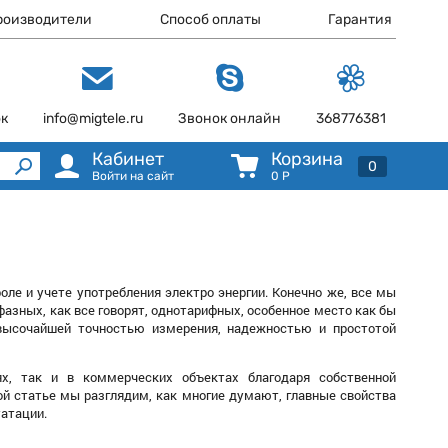
роизводители
Способ оплаты
Гарантия
ок
info@migtele.ru
Звонок онлайн
368776381
Кабинет
Корзина
0
Войти на сайт
0
Р
оле и учете употребления электро энергии. Конечно же, все мы
азных, как все говорят, однотарифных, особенное место как бы
 высочайшей точностью измерения, надежностью и простотой
ях, так и в коммерческих объектах благодаря собственной
ой статье мы разглядим, как многие думают, главные свойства
уатации.