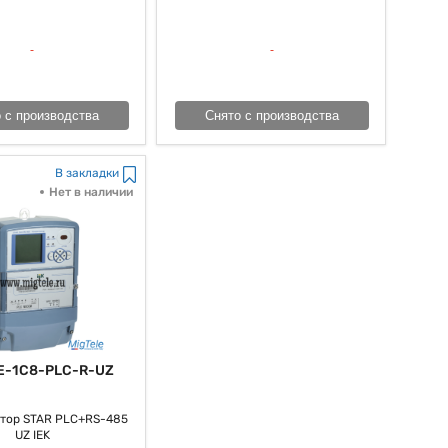
 с производства
Снято с производства
В закладки
Нет в наличии
E-1C8-PLC-R-UZ
тор STAR PLC+RS-485
UZ IEK