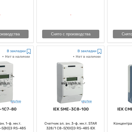
оизводства
Снято с производства
Снято
В закладки
В закладки
Нет в наличии
Нет в наличии
-1C7-80
IEK SME-3C8-100
IEK CM
н. 1-ф. мн.т.
Счетчик эл. эн. 3-ф. мн.т. STAR
Концентра
-5(80)Э RS-485
328/1 С8-5(100)Э RS-485 IEK