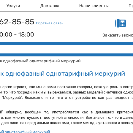
Услуги
Доставка
Наши клиенты
П
 162-85-85
Обратная связь
0:00 - 18:00
Заказать звон
к однофазный однотарифный меркурий
ик однофазный однотарифный меркурий
нергии играют, как мы с вами постоянно говорим, важную роль в контр
м то, что посреди, как мы выражаемся, разных моделей счетчиков одноф
 "Меркурий". Возможно и то, что этот устройство как раз владеет
ий" обширно, вообщем то, употребляется как в домашних критери
и, как многие думают, доступной стоимости. Все знают то, что в данн
го достоинства перед иными аналогами, также методы установки и экспл
ый однотарифный меркурий