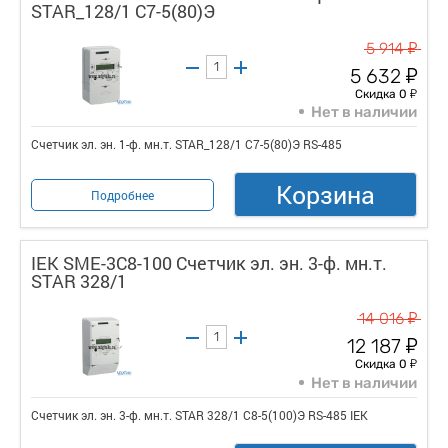
STAR_128/1 С7-5(80)Э
у
5 914
у
5 632
у
Скидка 0
Нет в наличии
Счетчик эл. эн. 1-ф. мн.т. STAR_128/1 С7-5(80)Э RS-485
Корзина
Подробнее
IEK SME-3C8-100 Счетчик эл. эн. 3-ф. мн.т.
STAR 328/1
у
14 016
у
12 187
у
Скидка 0
Нет в наличии
Счетчик эл. эн. 3-ф. мн.т. STAR 328/1 С8-5(100)Э RS-485 IEK