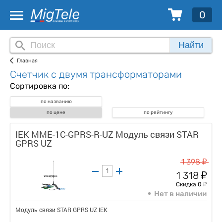
0
Найти
Главная
Счетчик с двумя трансформаторами
Сортировка по:
по названию
по цене
по рейтингу
IEK MME-1C-GPRS-R-UZ Модуль связи STAR
GPRS UZ
у
1 398
у
1 318
у
Скидка 0
Нет в наличии
Модуль связи STAR GPRS UZ IEK