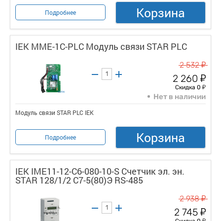
Корзина
Подробнее
IEK MME-1C-PLC Модуль связи STAR PLC
у
2 532
у
2 260
у
Скидка 0
Нет в наличии
Модуль связи STAR PLC IEK
Корзина
Подробнее
IEK IME11-12-C6-080-10-S Счетчик эл. эн.
STAR 128/1/2 С7-5(80)Э RS-485
у
2 938
у
2 745
у
Скидка 0