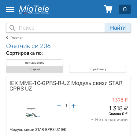
0
Найти
Главная
Счетчик си 206
Сортировка по:
по названию
по цене
по рейтингу
IEK MME-1C-GPRS-R-UZ Модуль связи STAR
GPRS UZ
у
1 398
у
1 318
у
Скидка 0
Нет в наличии
Модуль связи STAR GPRS UZ IEK