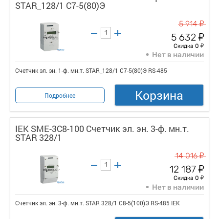
STAR_128/1 С7-5(80)Э
у
5 914
у
5 632
у
Скидка 0
Нет в наличии
Счетчик эл. эн. 1-ф. мн.т. STAR_128/1 С7-5(80)Э RS-485
Корзина
Подробнее
IEK SME-3C8-100 Счетчик эл. эн. 3-ф. мн.т.
STAR 328/1
у
14 016
у
12 187
у
Скидка 0
Нет в наличии
Счетчик эл. эн. 3-ф. мн.т. STAR 328/1 С8-5(100)Э RS-485 IEK