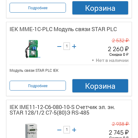
Корзина
Подробнее
IEK MME-1C-PLC Модуль связи STAR PLC
у
2 532
у
2 260
у
Скидка 0
Нет в наличии
Модуль связи STAR PLC IEK
Корзина
Подробнее
IEK IME11-12-C6-080-10-S Счетчик эл. эн.
STAR 128/1/2 С7-5(80)Э RS-485
у
2 938
у
2 745
у
Скидка 0