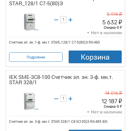
STAR_128/1 С7-5(80)Э
у
5 914
у
5 632
у
Скидка 0
Нет в наличии
Счетчик эл. эн. 1-ф. мн.т. STAR_128/1 С7-5(80)Э RS-485
Корзина
Подробнее
IEK SME-3C8-100 Счетчик эл. эн. 3-ф. мн.т.
STAR 328/1
у
14 016
у
12 187
у
Скидка 0
Нет в наличии
Счетчик эл. эн. 3-ф. мн.т. STAR 328/1 С8-5(100)Э RS-485 IEK