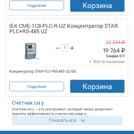
Корзина
Подробнее
IEK CME-1C8-PLC-R-UZ Концентратор STAR
PLC+RS-485 UZ
у
22 334
у
19 764
у
Скидка 0
Нет в наличии
Концентратор STAR PLC+RS-485 UZ IEK
Корзина
Подробнее
Счетчик си у
Счетчик си у – это инструмент, который также дозволяет
оценить эффективность и качество кода н...
Показать все