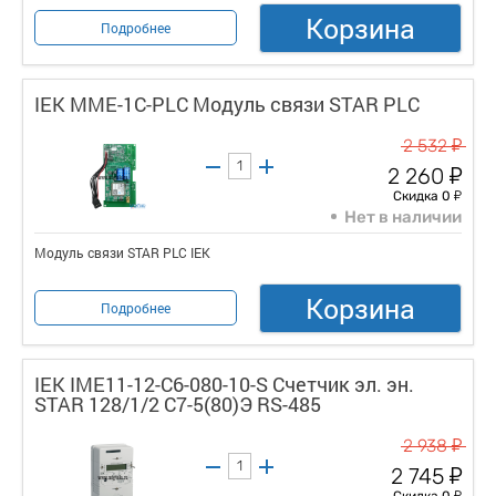
Корзина
Подробнее
IEK MME-1C-PLC Модуль связи STAR PLC
у
2 532
у
2 260
у
Скидка 0
Нет в наличии
Модуль связи STAR PLC IEK
Корзина
Подробнее
IEK IME11-12-C6-080-10-S Счетчик эл. эн.
STAR 128/1/2 С7-5(80)Э RS-485
у
2 938
у
2 745
у
Скидка 0