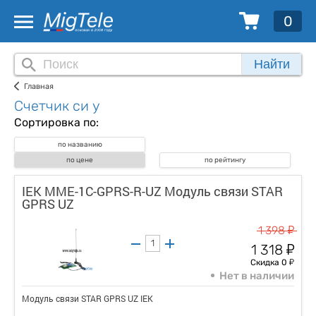
0
Найти
Главная
Счетчик си у
Сортировка по:
по названию
по цене
по рейтингу
IEK MME-1C-GPRS-R-UZ Модуль связи STAR
GPRS UZ
у
1 398
у
1 318
у
Скидка 0
Нет в наличии
Модуль связи STAR GPRS UZ IEK