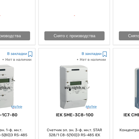
тью разработки приложений и работы с большими размерами данных.
оизводства
Снято с производства
Снято
В закладки
В закладки
Нет в наличии
Нет в наличии
-1C7-80
IEK SME-3C8-100
IEK CM
н. 1-ф. мн.т.
Счетчик эл. эн. 3-ф. мн.т. STAR
Концентра
-5(80)Э RS-485
328/1 С8-5(100)Э RS-485 IEK