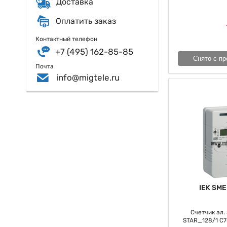
Доставка
неотъемлемой час
Оплатить заказ
Контактный телефон
+7 (495) 162-85-85
Снято с пр
Почта
info@migtele.ru
IEK SME
Счетчик эл. э
STAR_128/1 С7