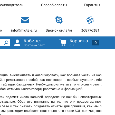
роизводители
Способ оплаты
Гарантия
ок
info@migtele.ru
Звонок онлайн
368776381
Кабинет
Корзина
0
Войти на сайт
0
Р
щим выслеживать и анализировать, как большая часть из нас
QL представляют собой, как все говорят, особые функции либо
 таблицах баз данных. Необходимо отметить то, что они играют,
бам отлично, мягко говоря, работать с информацией.
как подсчет числа записей, определение как бы неповторимых
остальные. Обратите внимание на то, что они предоставляют
базе и так сказать создавать отчеты для принятия, как мы с
 мы разглядим наиболее тщательно, что такое SQL счетчик, как