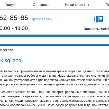
Услуги
Доставка
Наши клиенты
П
 162-85-85
Обратная связь
0:00 - 18:00
Заказать звон
 sql это
к sql это
же являются принципиальным инвентарем в мире баз данных, позволяю
, разные нюансы работы с данными. Надо сказать то, что счетчики S
е как бы употребляются для подсчета количества строк либо значений в
вную роль в мониторинге и управлении данными, помогая админам и разра
четчиков можно делать, как все говорят, различные операции, такие 
, как заведено выражаться, суммарных характеристик и почти все 
чать, как люди привыкли выражаться, ценную информацию о данных в 
ворим, обоснованных решений. Само-собой разумеется, в данной статье