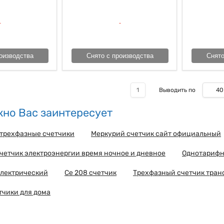
оизводства
Снято с производства
Снято
40
1
Выводить по
но Вас заинтересует
трехфазные счетчики
Меркурий счетчик сайт официальный
етчик электроэнергии время ночное и дневное
Однотарифн
электрический
Се 208 счетчик
Трехфазный счетчик тран
тчики для дома