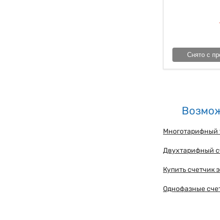
Снято с пр
Возмож
Многотарифный 
Двухтарифный сч
Купить счетчик 
Однофазные сче