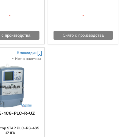
 с производства
Снято с производства
В закладки
Нет в наличии
E-1C8-PLC-R-UZ
тор STAR PLC+RS-485
UZ IEK