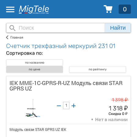
0
Найти
Главная
Счетчик трехфазный меркурий 231 01
Сортировка по:
по названию
по цене
по рейтингу
IEK MME-1C-GPRS-R-UZ Модуль связи STAR
GPRS UZ
у
1 398
у
1 318
у
Скидка 0
Нет в наличии
Модуль связи STAR GPRS UZ IEK