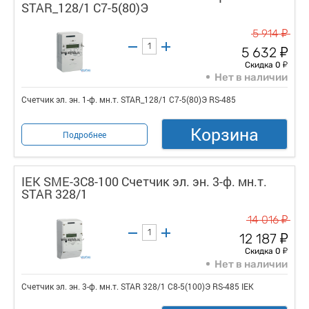
STAR_128/1 С7-5(80)Э
у
5 914
у
5 632
у
Скидка 0
Нет в наличии
Счетчик эл. эн. 1-ф. мн.т. STAR_128/1 С7-5(80)Э RS-485
Корзина
Подробнее
IEK SME-3C8-100 Счетчик эл. эн. 3-ф. мн.т.
STAR 328/1
у
14 016
у
12 187
у
Скидка 0
Нет в наличии
Счетчик эл. эн. 3-ф. мн.т. STAR 328/1 С8-5(100)Э RS-485 IEK