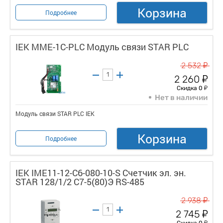
Корзина
Подробнее
IEK MME-1C-PLC Модуль связи STAR PLC
у
2 532
у
2 260
у
Скидка 0
Нет в наличии
Модуль связи STAR PLC IEK
Корзина
Подробнее
IEK IME11-12-C6-080-10-S Счетчик эл. эн.
STAR 128/1/2 С7-5(80)Э RS-485
у
2 938
у
2 745
у
Скидка 0