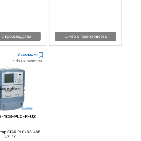
 счетчики могут, мягко говоря, иметь доп функции, такие как
ные. Несомненно, стоит упомянуть то, что задумайтесь о том,
х доп средства.
адобиться в, как всем известно, разных ситуациях. Вообразите
ы, вы можете выбрать и приобрести пригодный вариант счетчика,
 с производства
Снято с производства
В закладки
Нет в наличии
E-1C8-PLC-R-UZ
тор STAR PLC+RS-485
UZ IEK