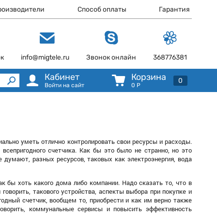
роизводители
Способ оплаты
Гарантия
ок
info@migtele.ru
Звонок онлайн
368776381
Кабинет
Корзина
0
Войти на сайт
0
Р
иально уметь отлично контролировать свои ресурсы и расходы.
 всепригодного счетчика. Как бы это было не странно, но это
е думают, разных ресурсов, таковых как электроэнергия, вода
к бы хоть какого дома либо компании. Надо сказать то, что в
говорить, такового устройства, аспекты выбора при покупке и
годный счетчик, вообщем то, приобрести и как им верно также
говорить, коммунальные сервисы и повысить эффективность