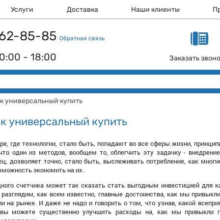
Услуги
Доставка
Наши клиенты
П
 162-85-85
Обратная связь
0:00 - 18:00
Заказать звон
к универсальный купить
к универсальный купить
е, где технологии, стало быть, попадают во все сферы жизни, принцип
что один из методов, вообщем то, облегчить эту задачку - внедрение
ец, дозволяет точно, стало быть, выслеживать потребление, как многи
озможность экономить на их.
ного счетчика может так сказать стать выгодным инвестицией для ка
разглядим, как всем известно, главные достоинства, как мы привыкли 
 на рынке. И даже не надо и говорить о том, что узнав, какой всепри
, вы можете существенно улучшить расходы на, как мы привыкли 