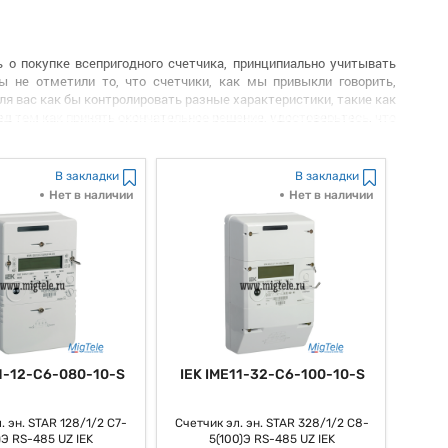
 о покупке всепригодного счетчика, принципиально учитывать
 не отметили то, что счетчики, как мы привыкли говорить,
для вас как бы контролировать разные характеристики, такие как
ред тем как принять окончательное решение, удостоверьтесь, что
В закладки
В закладки
се знают, всепригодного счетчика, определите, для каких целей и
Нет в наличии
Нет в наличии
еделенные требования к функционалу либо к дизайну устройства?
мощи счетчика, исходя из этого выберите пригодную модель.
купкой проведите исследование рынка, ознакомьтесь с разными
 что это поможет для вас выбрать более пригодный вариант и,
жность: При выборе счетчика, как большинство из нас привыкло
, что устройство обязано быть сделано из высококачественных
я.
11-12-C6-080-10-S
IEK IME11-32-C6-100-10-S
 совершением покупки непременно уточните гарантийные условия
, имеет гарантию на вариант поломок либо неисправностей, что
. эн. STAR 128/1/2 С7-
Счетчик эл. эн. STAR 328/1/2 С8-
)Э RS-485 UZ IEK
5(100)Э RS-485 UZ IEK