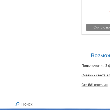
Снято с пр
Возмож
Подключения 3 
Счетчик света э
Стэ 561 счетчик