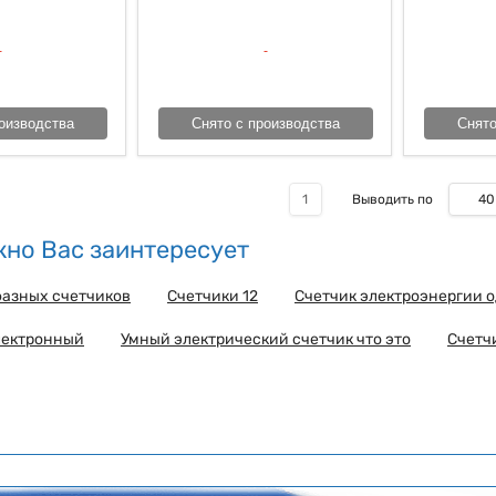
оизводства
Снято с производства
Снято
40
1
Выводить по
но Вас заинтересует
фазных счетчиков
Счетчики 12
Счетчик электроэнергии 
лектронный
Умный электрический счетчик что это
Счетч