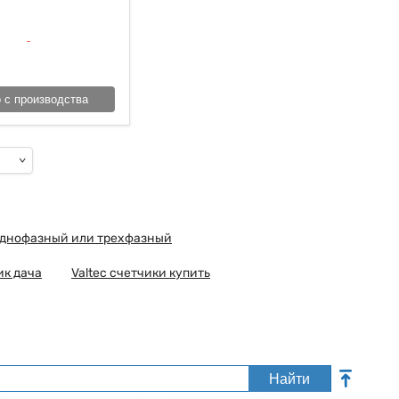
 с производства
однофазный или трехфазный
ик дача
Valtec счетчики купить
Найти