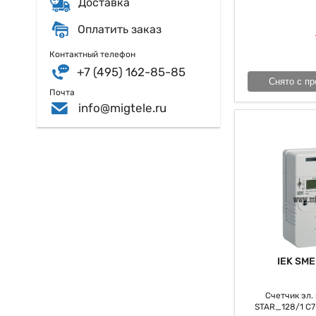
Доставка
5. Необходимо под
возможность подкл
Оплатить заказ
необходимы ли для 
Контактный телефон
Счетчик всепригод
+7 (495) 162-85-85
себе один факт о 
Снято с пр
который, мягко го
Почта
info@migtele.ru
IEK SME
Счетчик эл. э
STAR_128/1 С7