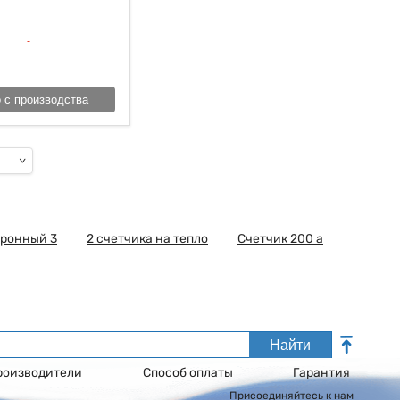
 с производства
тронный 3
2 счетчика на тепло
Счетчик 200 а
Найти
роизводители
Способ оплаты
Гарантия
Присоединяйтесь к нам