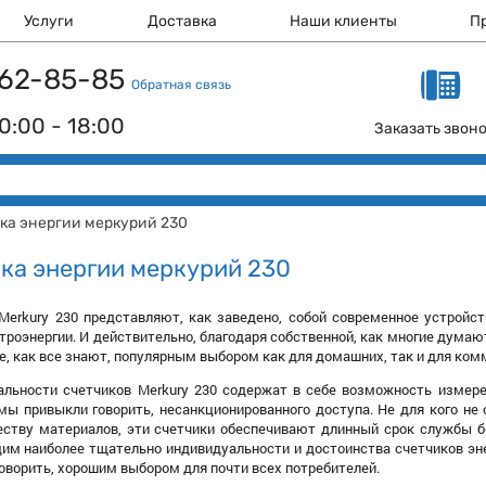
Услуги
Доставка
Наши клиенты
П
 162-85-85
Обратная связь
0:00 - 18:00
Заказать звон
ка энергии меркурий 230
ка энергии меркурий 230
Merkury 230 представляют, как заведено, собой современное устройс
троэнергии. И действительно, благодаря собственной, как многие думаю
е, как все знают, популярным выбором как для домашних, так и для ком
альности счетчиков Merkury 230 содержат в себе возможность измере
 мы привыкли говорить, несанкционированного доступа. Не для кого не
ству материалов, эти счетчики обеспечивают длинный срок службы без
им наиболее тщательно индивидуальности и достоинства счетчиков энер
оворить, хорошим выбором для почти всех потребителей.