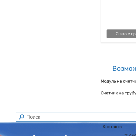
Снято с пр
Возмож
Модуль на счетч
Счетчик на трубу
Контакты