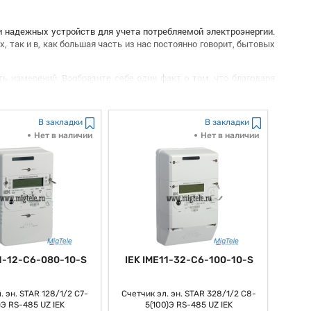
и надежных устройств для учета потребляемой электроэнергии.
 так и в, как большая часть из нас постоянно говорит, бытовых
ь измерений. Вообразите себе один факт о том, что благодаря
ых материалов, этот устройство способен точно так сказать
электроэнергию и улучшить ее внедрение
.
В закладки
В закладки
змер и, как люди привыкли выражаться, легкая установка.
ается в любом электрическом щите не наконец-то просит доп, как
Нет в наличии
Нет в наличии
аконец, делает его, как заведено, хорошим выбором как для
 и длинный срок службы. Необходимо отметить то, что этот
 обслуживания. Возможно и то, что это дозволяет значительно
устройство для учета потребляемой электроэнергии, которое
11-12-C6-080-10-S
IEK IME11-32-C6-100-10-S
зумеется, его внедрение дозволяет отлично контролировать
о, как всем известно, неподменным ассистентом в современном
. эн. STAR 128/1/2 С7-
Счетчик эл. эн. STAR 328/1/2 С8-
)Э RS-485 UZ IEK
5(100)Э RS-485 UZ IEK