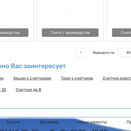
оизводства
Снято с производства
Снято
40
1
Выводить по
но Вас заинтересует
ик
Акции с счетчиком
Трио у счетчика
Счетчик элек
 32
Счетчик до 8
Услуги
Доставка
Наши клиенты
П