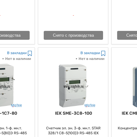
оизводства
Снято с производства
Снято
В закладки
В закладки
Нет в наличии
Нет в наличии
-1C7-80
IEK SME-3C8-100
IEK CM
н. 1-ф. мн.т.
Счетчик эл. эн. 3-ф. мн.т. STAR
Концентра
-5(80)Э RS-485
328/1 С8-5(100)Э RS-485 IEK