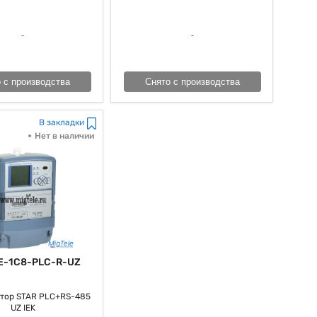
 с производства
Снято с производства
В закладки
Нет в наличии
E-1C8-PLC-R-UZ
тор STAR PLC+RS-485
UZ IEK