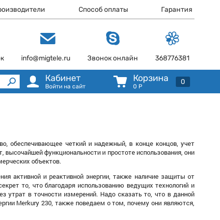
роизводители
Способ оплаты
Гарантия
ок
info@migtele.ru
Звонок онлайн
368776381
Кабинет
Корзина
0
Войти на сайт
0
Р
тво, обеспечивающее четкий и надежный, в конце концов, учет
т, высочайшей функциональности и простоте использования, они
мерческих объектов.
ния активной и реактивной энергии, также наличие защиты от
 секрет то, что благодаря использованию ведущих технологий и
 утрат в точности измерений. Надо сказать то, что в данной
гии Merkury 230, также поведаем о том, почему они являются,