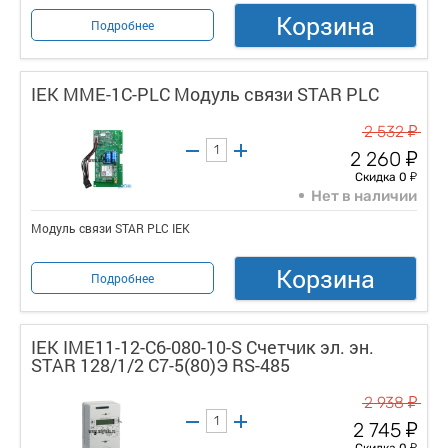
Корзина
Подробнее
IEK MME-1C-PLC Модуль связи STAR PLC
у
2 532
у
2 260
у
Скидка 0
Нет в наличии
Модуль связи STAR PLC IEK
Корзина
Подробнее
IEK IME11-12-C6-080-10-S Счетчик эл. эн.
STAR 128/1/2 С7-5(80)Э RS-485
у
2 938
у
2 745
у
Скидка 0