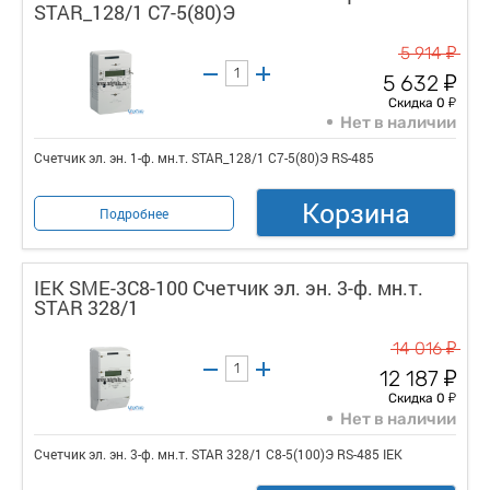
STAR_128/1 С7-5(80)Э
у
5 914
у
5 632
у
Скидка 0
Нет в наличии
Счетчик эл. эн. 1-ф. мн.т. STAR_128/1 С7-5(80)Э RS-485
Корзина
Подробнее
IEK SME-3C8-100 Счетчик эл. эн. 3-ф. мн.т.
STAR 328/1
у
14 016
у
12 187
у
Скидка 0
Нет в наличии
Счетчик эл. эн. 3-ф. мн.т. STAR 328/1 С8-5(100)Э RS-485 IEK