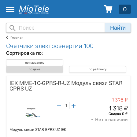
0
Найти
Главная
Счетчики электроэнергии 100
Сортировка по:
по названию
по цене
по рейтингу
IEK MME-1C-GPRS-R-UZ Модуль связи STAR
GPRS UZ
у
1 398
у
1 318
у
Скидка 0
Нет в наличии
Модуль связи STAR GPRS UZ IEK