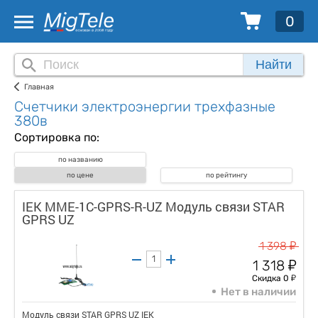
0
Найти
Главная
Счетчики электроэнергии трехфазные
380в
Сортировка по:
по названию
по цене
по рейтингу
IEK MME-1C-GPRS-R-UZ Модуль связи STAR
GPRS UZ
у
1 398
у
1 318
у
Скидка 0
Нет в наличии
Модуль связи STAR GPRS UZ IEK