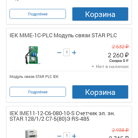
Корзина
Подробнее
IEK MME-1C-PLC Модуль связи STAR PLC
у
2 532
у
2 260
у
Скидка 0
Нет в наличии
Модуль связи STAR PLC IEK
Корзина
Подробнее
IEK IME11-12-C6-080-10-S Счетчик эл. эн.
STAR 128/1/2 С7-5(80)Э RS-485
у
2 938
у