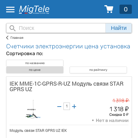
0
Найти
Главная
Счетчики электроэнергии цена установка
Сортировка по:
по названию
по цене
по рейтингу
IEK MME-1C-GPRS-R-UZ Модуль связи STAR
GPRS UZ
у
1 398
у
1 318
у
Скидка 0
Нет в наличии
Модуль связи STAR GPRS UZ IEK