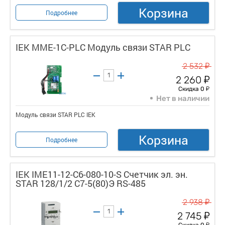
Корзина
Подробнее
IEK MME-1C-PLC Модуль связи STAR PLC
у
2 532
у
2 260
у
Скидка 0
Нет в наличии
Модуль связи STAR PLC IEK
Корзина
Подробнее
IEK IME11-12-C6-080-10-S Счетчик эл. эн.
STAR 128/1/2 С7-5(80)Э RS-485
у
2 938
у
2 745
у
Скидка 0