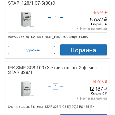
STAR_128/1 С7-5(80)Э
у
5 914
у
5 632
у
Скидка 0
Нет в наличии
Счетчик эл. эн. 1-ф. мн.т. STAR_128/1 С7-5(80)Э RS-485
Корзина
Подробнее
IEK SME-3C8-100 Счетчик эл. эн. 3-ф. мн.т.
STAR 328/1
у
14 016
у
12 187
у
Скидка 0
Нет в наличии
Счетчик эл. эн. 3-ф. мн.т. STAR 328/1 С8-5(100)Э RS-485 IEK