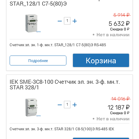
STAR_128/1 С7-5(80)Э
у
5 914
у
5 632
у
Скидка 0
Нет в наличии
Счетчик эл. эн. 1-ф. мн.т. STAR_128/1 С7-5(80)Э RS-485
Корзина
Подробнее
IEK SME-3C8-100 Счетчик эл. эн. 3-ф. мн.т.
STAR 328/1
у
14 016
у
12 187
у
Скидка 0
Нет в наличии
Счетчик эл. эн. 3-ф. мн.т. STAR 328/1 С8-5(100)Э RS-485 IEK