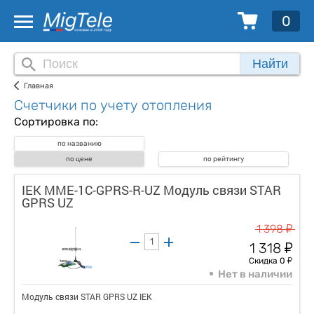
0
Найти
Главная
Счетчики по учету отопления
Сортировка по:
по названию
по цене
по рейтингу
IEK MME-1C-GPRS-R-UZ Модуль связи STAR
GPRS UZ
у
1 398
у
1 318
у
Скидка 0
Нет в наличии
Модуль связи STAR GPRS UZ IEK