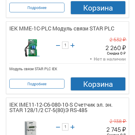
Корзина
Подробнее
IEK MME-1C-PLC Модуль связи STAR PLC
у
2 532
у
2 260
у
Скидка 0
Нет в наличии
Модуль связи STAR PLC IEK
Корзина
Подробнее
IEK IME11-12-C6-080-10-S Счетчик эл. эн.
STAR 128/1/2 С7-5(80)Э RS-485
у
2 938
у
2 745
у
Скидка 0