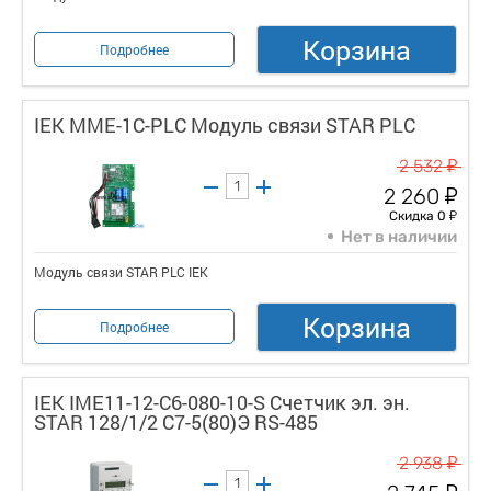
Корзина
Подробнее
IEK MME-1C-PLC Модуль связи STAR PLC
у
2 532
у
2 260
у
Скидка 0
Нет в наличии
Модуль связи STAR PLC IEK
Корзина
Подробнее
IEK IME11-12-C6-080-10-S Счетчик эл. эн.
STAR 128/1/2 С7-5(80)Э RS-485
у
2 938
у