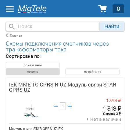
0
Найти
Главная
Схемы подключения счетчиков через
трансформаторы тока
Сортировка по:
по названию
по цене
по рейтингу
IEK MME-1C-GPRS-R-UZ Модуль связи STAR
GPRS UZ
у
1 398
у
1 318
у
Скидка 0
Нет в наличии
Модуль связи STAR GPRS UZ IEK