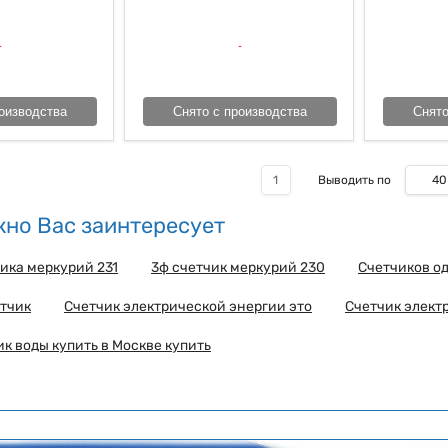
оизводства
Снято с производства
Снято
40
1
Выводить по
но Вас заинтересует
ика меркурий 231
3ф счетчик меркурий 230
Счетчиков о
тчик
Счетчик электрической энергии это
Счетчик элект
ик воды купить в Москве купить