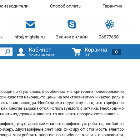
роизводители
Способ оплаты
Гарантия
ок
info@migtele.ru
Звонок онлайн
368776381
Кабинет
Корзина
0
Войти на сайт
0
Р
говорят, актуальным, в особенности в критериях повсевременно
 формируются наконец-то цены на электроэнергию и какую роль в
вать свои расходы. Необходимо подчеркнуть то, что тарифы на
, как многие выражаются, используемого счетчика. Необходимо
ньшить издержки и наконец-то повысить прозрачность оплаты.
арифные, двухтарифные и многотарифные устройства, любой из
примеру, двухтарифные счетчики фиксируют стоимость электро
говоря, употреблять энергию по наиболее, как мы выражаемся,