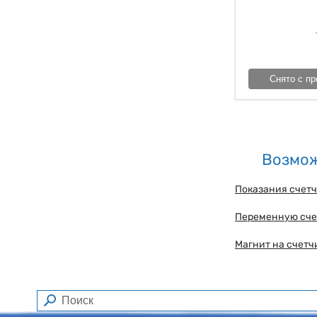
Снято с пр
Возмож
Показания счетч
Переменную сче
Магнит на счетч