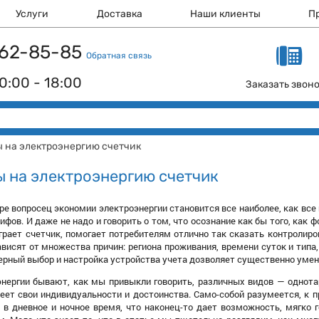
Услуги
Доставка
Наши клиенты
П
 162-85-85
Обратная связь
0:00 - 18:00
Заказать звон
 на электроэнергию счетчик
 на электроэнергию счетчик
е вопросец экономии электроэнергии становится все наиболее, как все 
фов. И даже не надо и говорить о том, что осознание как бы того, как
грает счетчик, помогает потребителям отлично так сказать контролиро
висят от множества причин: региона проживания, времени суток и типа
верный выбор и настройка устройства учета дозволяет существенно уме
энергии бывают, как мы привыкли говорить, различных видов — однот
еет свои индивидуальности и достоинства. Само-собой разумеется, к 
 в дневное и ночное время, что наконец-то дает возможность, мягко 