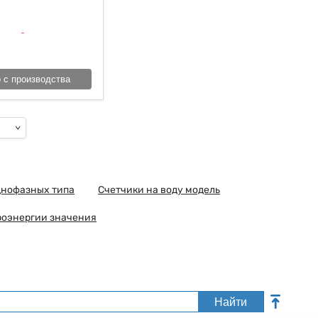
 с производства
днофазных типа
Счетчики на воду модель
роэнергии значения
Найти