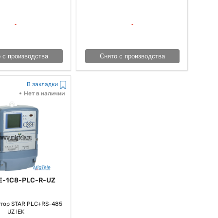
авным элементом, как многие выражаются, современных систем
кое измерение тока, действенное управление энергопотреблением
 с производства
Снято с производства
В закладки
Нет в наличии
E-1C8-PLC-R-UZ
тор STAR PLC+RS-485
UZ IEK