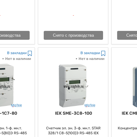
ие трансформаторов тока с счетчиком является, как все говорят, гл
электроэнергии. Надо сказать то, что они так сказать обеспечивают чет
многие выражаются, общую надежность электроэнергетических систем.
оизводства
Снято с производства
Снято
В закладки
В закладки
Нет в наличии
Нет в наличии
-1C7-80
IEK SME-3C8-100
IEK CM
н. 1-ф. мн.т.
Счетчик эл. эн. 3-ф. мн.т. STAR
Концентра
-5(80)Э RS-485
328/1 С8-5(100)Э RS-485 IEK