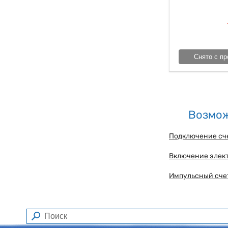
Снято с пр
Возмож
Подключение сч
Включение элек
Импульсный сче