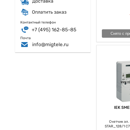
Доставка
В целом, внедрен
учета и контроля 
Оплатить заказ
и повышают, как 
Контактный телефон
+7 (495) 162-85-85
Снято с пр
Почта
info@migtele.ru
IEK SME
Счетчик эл. э
STAR_128/1 С7