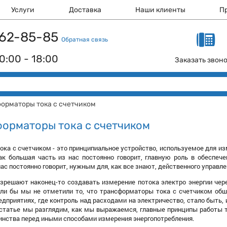
Услуги
Доставка
Наши клиенты
П
 162-85-85
Обратная связь
0:00 - 18:00
Заказать звон
орматоры тока с счетчиком
орматоры тока с счетчиком
ка с счетчиком - это принципиальное устройство, используемое для изм
ак большая часть из нас постоянно говорит, главную роль в обеспече
нас постоянно говорит, нужным для, как все знают, действенного управл
зрешают наконец-то создавать измерение потока электро энергии через
сли бы мы не отметили то, что трансформаторы тока с счетчиком обш
приятиях, где контроль над расходами на электричество, стало быть, 
 статье мы разглядим, как мы выражаемся, главные принципы работы 
инства перед иными способами измерения энергопотребления.