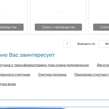
оизводства
Снято с производства
Снято
40
1
Выводить по
но Вас заинтересует
етчика с трансформаторами тока схема подключения
Двухта
тронного счетчика
Счетчик поломка
Просрочен счетчик 
тчик вскм