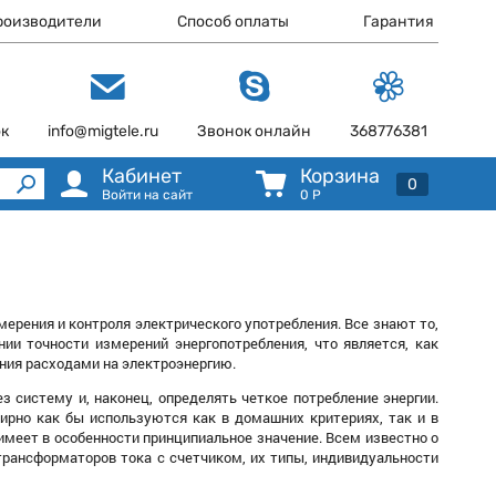
роизводители
Способ оплаты
Гарантия
ок
info@migtele.ru
Звонок онлайн
368776381
Кабинет
Корзина
0
Войти на сайт
0
Р
ерения и контроля электрического употребления. Все знают то,
нии точности измерений энергопотребления, что является, как
ения расходами на электроэнергию.
 систему и, наконец, определять четкое потребление энергии.
ирно как бы используются как в домашних критериях, так и в
имеет в особенности принципиальное значение. Всем известно о
трансформаторов тока с счетчиком, их типы, индивидуальности