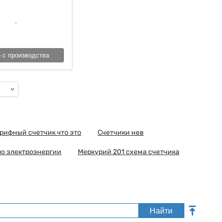
 с производства
рифный счетчик что это
Счетчики нев
по электроэнергии
Меркурий 201 схема счетчика
Найти