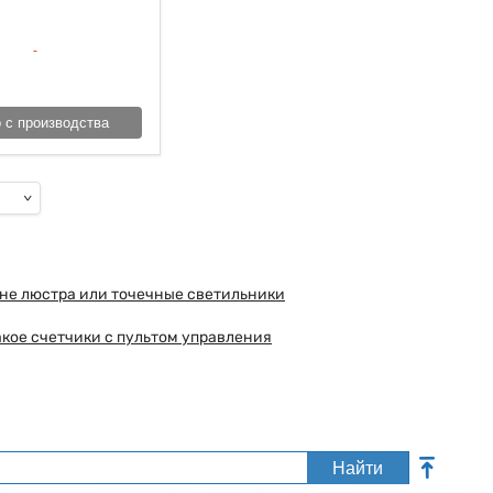
 с производства
хне люстра или точечные светильники
акое счетчики с пультом управления
Найти