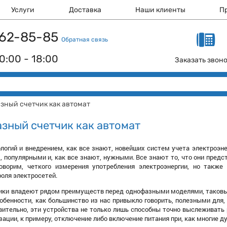
Услуги
Доставка
Наши клиенты
П
 162-85-85
Обратная связь
0:00 - 18:00
Заказать звон
зный счетчик как автомат
зный счетчик как автомат
логий и внедрением, как все знают, новейших систем учета электроэне
, популярными и, как все знают, нужными. Все знают то, что они предс
оворим, четкого измерения употребления электроэнергии, но такж
роля электросетей.
ики владеют рядом преимуществ перед однофазными моделями, таковых 
собенности, как большинство из нас привыкло говорить, полезными дл
вительно, эти устройства не только лишь способны точно выслеживать р
ации, к примеру, отключение либо включение питания при, как многие д