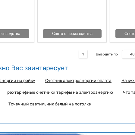
оизводства
Снято с производства
Снято
40
1
Выводить по
но Вас заинтересует
энергии на рейку
Счетчик электроэнергии оплата
На ку
Трехтарифные счетчики тарифы на электроэнергию
Что т
Точечный светильник белый на потолке