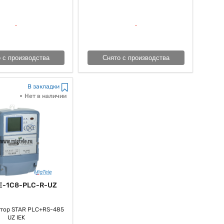
сти и сокращению расходов на электроэнергию.
 с производства
Снято с производства
В закладки
Нет в наличии
E-1C8-PLC-R-UZ
тор STAR PLC+RS-485
UZ IEK