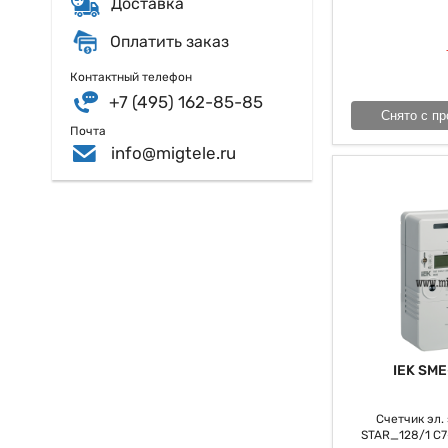
Доставка
мониторинга и упр
Оплатить заказ
Контактный телефон
+7 (495) 162-85-85
Снято с пр
Почта
info@migtele.ru
IEK SME
Счетчик эл. э
STAR_128/1 С7