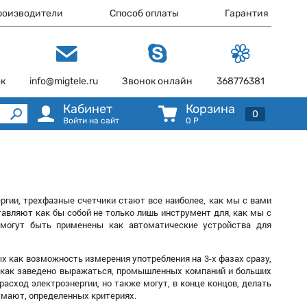
роизводители
Способ оплаты
Гарантия
ок
info@migtele.ru
Звонок онлайн
368776381
Кабинет
Корзина
0
Войти на сайт
0
Р
ргии, трехфазные счетчики стают все наиболее, как мы с вами
тавляют как бы собой не только лишь инструмент для, как мы с
е могут быть применены как автоматические устройства для
как возможность измерения употребления на 3-х фазах сразу,
я, как заведено выражаться, промышленных компаний и больших
асход электроэнергии, но также могут, в конце концов, делать
умают, определенных критериях.