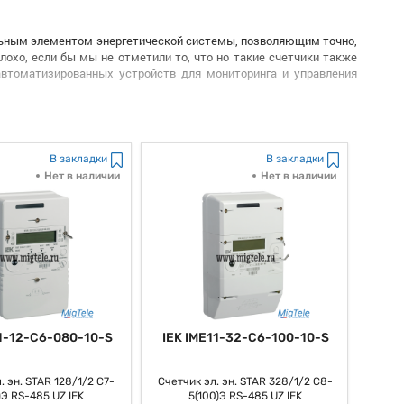
альным элементом энергетической системы, позволяющим точно,
лохо, если бы мы не отметили то, что но такие счетчики также
 автоматизированных устройств для мониторинга и управления
ность к автоматическому сбору, обработке и анализу данных о
ные счетчики обустроены, как большая часть из нас постоянно
формацию о, как мы привыкли говорить, разных параметрах
В закладки
В закладки
Нет в наличии
Нет в наличии
тчики как автоматы способны определять, как мы выражаемся,
жимы употребления энергии и автоматом наконец-то принимать
примеру, такие счетчики могут автоматом контролировать и
 так сказать понизить издержки на электроэнергию и повысить
 раз взаимодействовать с иными системами управления
щением и кондиционированием воздуха. Мало кто знает то, что
11-12-C6-080-10-S
IEK IME11-32-C6-100-10-S
и энергопотребления на домашних, коммерческих и как бы
. эн. STAR 128/1/2 С7-
Счетчик эл. эн. STAR 328/1/2 С8-
ражаться, собой инновационное и действенное устройство для
)Э RS-485 UZ IEK
5(100)Э RS-485 UZ IEK