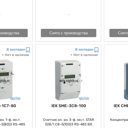
авления энергопотреблением, содействуя увеличению энергоэффективно
оизводства
Снято с производства
Снято
В закладки
В закладки
Нет в наличии
Нет в наличии
-1C7-80
IEK SME-3C8-100
IEK CM
н. 1-ф. мн.т.
Счетчик эл. эн. 3-ф. мн.т. STAR
Концентра
-5(80)Э RS-485
328/1 С8-5(100)Э RS-485 IEK