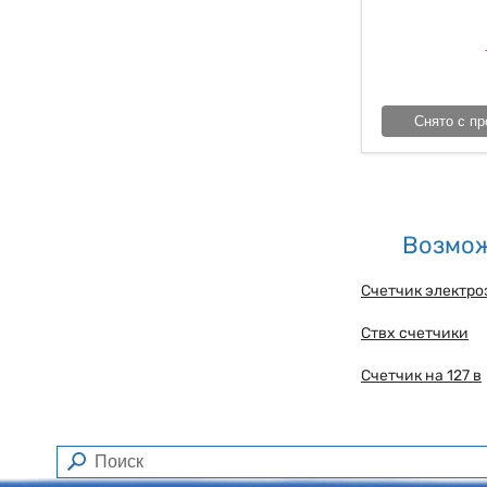
Снято с пр
Возмож
Счетчик электро
Ствх счетчики
Счетчик на 127 в