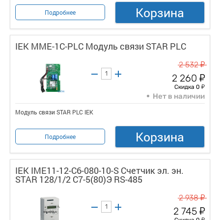
Корзина
Подробнее
IEK MME-1C-PLC Модуль связи STAR PLC
у
2 532
у
2 260
у
Скидка 0
Нет в наличии
Модуль связи STAR PLC IEK
Корзина
Подробнее
IEK IME11-12-C6-080-10-S Счетчик эл. эн.
STAR 128/1/2 С7-5(80)Э RS-485
у
2 938
у
2 745
у
Скидка 0