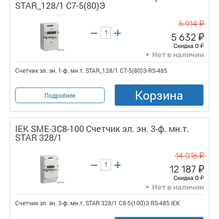
STAR_128/1 С7-5(80)Э
у
5 914
у
5 632
у
Скидка 0
Нет в наличии
Счетчик эл. эн. 1-ф. мн.т. STAR_128/1 С7-5(80)Э RS-485
Корзина
Подробнее
IEK SME-3C8-100 Счетчик эл. эн. 3-ф. мн.т.
STAR 328/1
у
14 016
у
12 187
у
Скидка 0
Нет в наличии
Счетчик эл. эн. 3-ф. мн.т. STAR 328/1 С8-5(100)Э RS-485 IEK