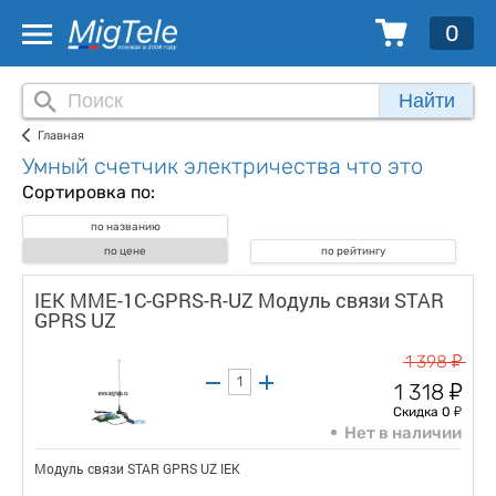
0
Найти
Главная
Умный счетчик электричества что это
Сортировка по:
по названию
по цене
по рейтингу
IEK MME-1C-GPRS-R-UZ Модуль связи STAR
GPRS UZ
у
1 398
у
1 318
у
Скидка 0
Нет в наличии
Модуль связи STAR GPRS UZ IEK