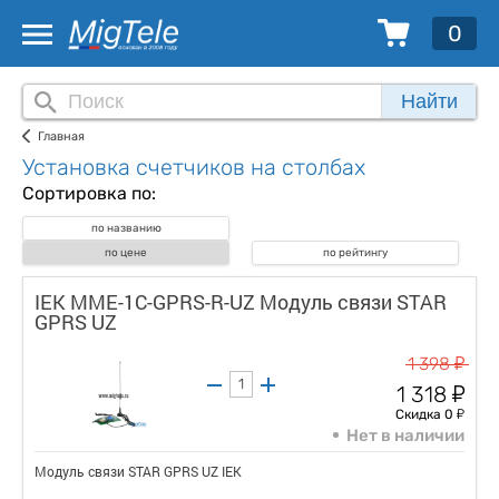
0
Найти
Главная
Установка счетчиков на столбах
Сортировка по:
по названию
по цене
по рейтингу
IEK MME-1C-GPRS-R-UZ Модуль связи STAR
GPRS UZ
у
1 398
у
1 318
у
Скидка 0
Нет в наличии
Модуль связи STAR GPRS UZ IEK