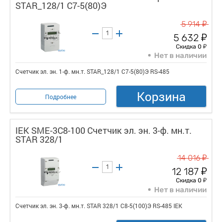
STAR_128/1 С7-5(80)Э
у
5 914
у
5 632
у
Скидка 0
Нет в наличии
Счетчик эл. эн. 1-ф. мн.т. STAR_128/1 С7-5(80)Э RS-485
Корзина
Подробнее
IEK SME-3C8-100 Счетчик эл. эн. 3-ф. мн.т.
STAR 328/1
у
14 016
у
12 187
у
Скидка 0
Нет в наличии
Счетчик эл. эн. 3-ф. мн.т. STAR 328/1 С8-5(100)Э RS-485 IEK