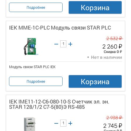
Корзина
Подробнее
IEK MME-1C-PLC Модуль связи STAR PLC
у
2 532
у
2 260
у
Скидка 0
Нет в наличии
Модуль связи STAR PLC IEK
Корзина
Подробнее
IEK IME11-12-C6-080-10-S Счетчик эл. эн.
STAR 128/1/2 С7-5(80)Э RS-485
у
2 938
у
2 745
у
Скидка 0