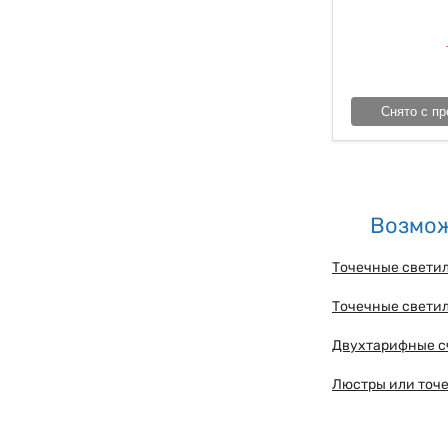
Снято с пр
Возмож
Точечные светил
Точечные светил
Двухтарифные с
Люстры или точе