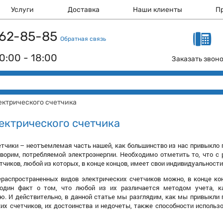
Услуги
Доставка
Наши клиенты
П
 162-85-85
Обратная связь
0:00 - 18:00
Заказать звон
ектрического счетчика
ектрического счетчика
тчики – неотъемлемая часть нашей, как большинство из нас привыкло г
ворим, потребляемой электроэнергии. Необходимо отметить то, что с
тчиков, любой из которых, в конце концов, имеет свои индивидуальности
ераспространенных видов электрических счетчиков можно, в конце ко
один факт о том, что любой из их различается методом учета, ка
. И действительно, в данной статье мы разглядим, как мы привыкли г
их счетчиков, их достоинства и недочеты, также способности использо