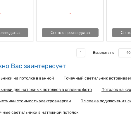
оизводства
Снято с производства
Снято
40
1
Выводить по
но Вас заинтересует
ьники на потолке в ванной
Точечный светильник встраива
ьники для натяжных потолков в спальне фото
Потолок на ку
четчики стоимость электроэнергии
Эл схема подключения с
чные светильники в натяжной потолок