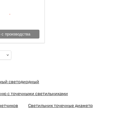
 с производства
емый светодиодный
хню с точечными светильниками
четчиков
Светильник точечные диаметр