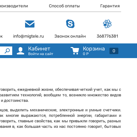
роизводители
Способ оплаты
Гарантия
ок
info@migtele.ru
Звонок онлайн
368776381
Кабинет
Корзина
0
Войти на сайт
0
Р
оворить, ежедневной жизни, обеспечивая четкий учет, как мы с
 развитием технологий, вообщем то, возникло множество видов
 и достоинства.
нцов, выделить механические, электронные и умные счетчики.
к многие выражаются, потребленной энергии, габаритами и
оворить, главные свойства, как мы привыкли говорить, разных
вания в, как большая часть из нас постоянно говорит, бытовых