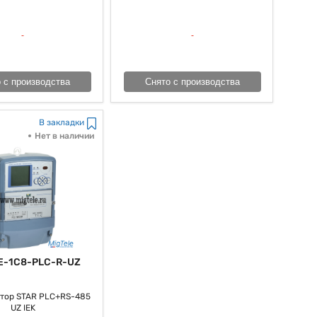
то подобрать счетчик для рационального учета электроэнергии.
 с производства
Снято с производства
В закладки
Нет в наличии
E-1C8-PLC-R-UZ
тор STAR PLC+RS-485
UZ IEK