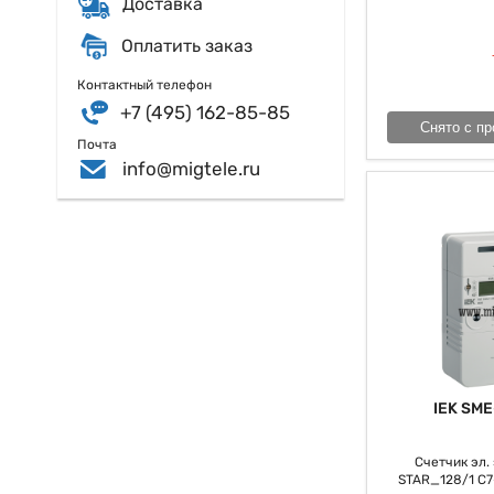
Доставка
каждый тип счетчи
Оплатить заказ
Контактный телефон
+7 (495) 162-85-85
Снято с пр
Почта
info@migtele.ru
IEK SME
Счетчик эл. э
STAR_128/1 С7