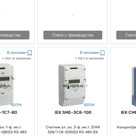
ка имеет свои достоинства и недочеты, и принципиально верно наконец-
оизводства
Снято с производства
Снято
В закладки
В закладки
Нет в наличии
Нет в наличии
-1C7-80
IEK SME-3C8-100
IEK CM
н. 1-ф. мн.т.
Счетчик эл. эн. 3-ф. мн.т. STAR
Концентра
-5(80)Э RS-485
328/1 С8-5(100)Э RS-485 IEK