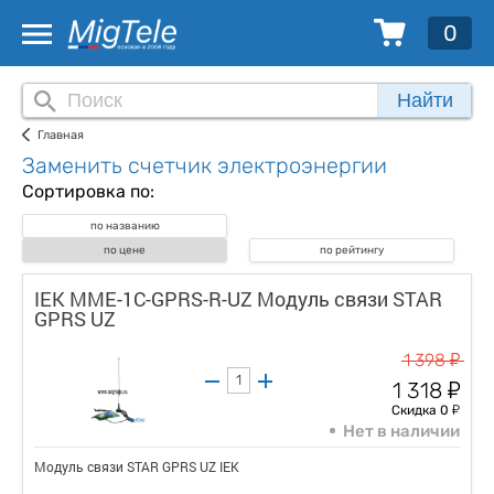
0
Найти
Главная
Заменить счетчик электроэнергии
Сортировка по:
по названию
по цене
по рейтингу
IEK MME-1C-GPRS-R-UZ Модуль связи STAR
GPRS UZ
у
1 398
у
1 318
у
Скидка 0
Нет в наличии
Модуль связи STAR GPRS UZ IEK