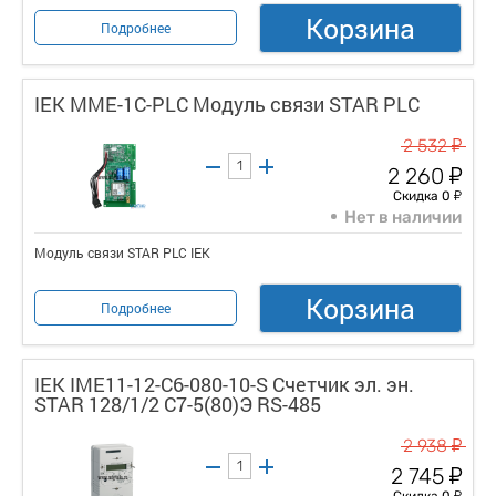
Корзина
Подробнее
IEK MME-1C-PLC Модуль связи STAR PLC
у
2 532
у
2 260
у
Скидка 0
Нет в наличии
Модуль связи STAR PLC IEK
Корзина
Подробнее
IEK IME11-12-C6-080-10-S Счетчик эл. эн.
STAR 128/1/2 С7-5(80)Э RS-485
у
2 938
у
2 745
у
Скидка 0