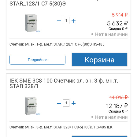
STAR_128/1 С7-5(80)Э
у
5 914
у
5 632
у
Скидка 0
Нет в наличии
Счетчик эл. эн. 1-ф. мн.т. STAR_128/1 С7-5(80)Э RS-485
Корзина
Подробнее
IEK SME-3C8-100 Счетчик эл. эн. 3-ф. мн.т.
STAR 328/1
у
14 016
у
12 187
у
Скидка 0
Нет в наличии
Счетчик эл. эн. 3-ф. мн.т. STAR 328/1 С8-5(100)Э RS-485 IEK