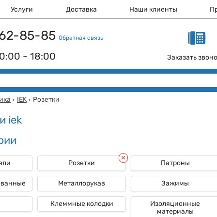
Услуги
Доставка
Наши клиенты
П
 162-85-85
Обратная связь
0:00 - 18:00
Заказать звон
ика
IEK
Розетки
>
>
и iek
рии
ели
Розетки
Патроны
ованные
Металлорукав
Зажимы
Клеммные колодки
Изоляционные
материалы