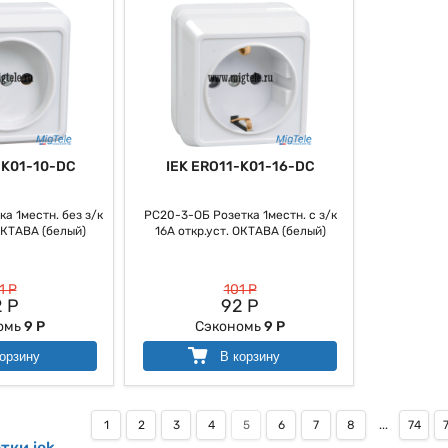
-K01-10-DC
IEK ERO11-K01-16-DC
а 1местн. без з/к
РС20-3-ОБ Розетка 1местн. с з/к
ОКТАВА (белый)
16А откр.уст. ОКТАВА (белый)
1 Р
101 Р
 Р
92 Р
омь
9 Р
Сэкономь
9 Р
орзину
В корзину
1
2
3
4
5
6
7
8
...
74
тки iek