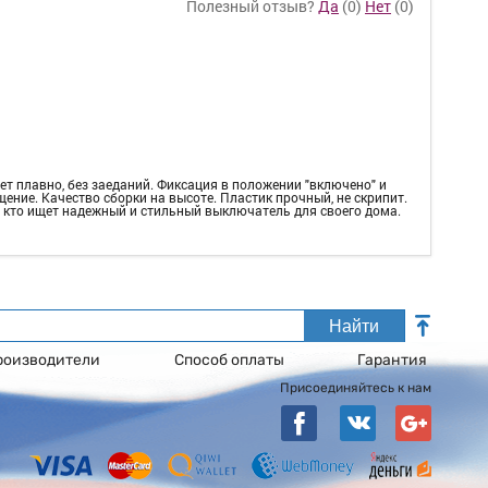
Полезный отзыв?
Да
(
0
)
Нет
(
0
)
т плавно, без заеданий. Фиксация в положении "включено" и
щение. Качество сборки на высоте. Пластик прочный, не скрипит.
 кто ищет надежный и стильный выключатель для своего дома.
Найти
роизводители
Способ оплаты
Гарантия
Присоединяйтесь к нам