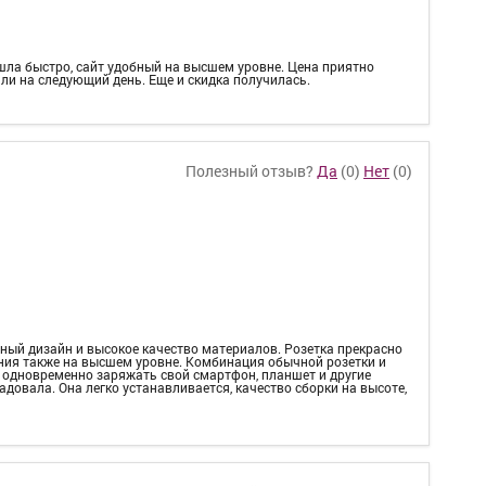
шла быстро, сайт удобный на высшем уровне. Цена приятно
ли на следующий день. Еще и скидка получилась.
Полезный отзыв?
Да
(
0
)
Нет
(
0
)
ьный дизайн и высокое качество материалов. Розетка прекрасно
ния также на высшем уровне. Комбинация обычной розетки и
у одновременно заряжать свой смартфон, планшет и другие
довала. Она легко устанавливается, качество сборки на высоте,