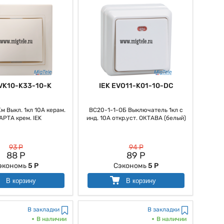
EVK10-K33-10-K
IEK EVO11-K01-10-DC
м Выкл. 1кл 10А керам.
ВС20-1-1-ОБ Выключатель 1кл с
АРТА крем. IEK
инд. 10А откр.уст. ОКТАВА (белый)
93 Р
94 Р
88 Р
89 Р
экономь
5 Р
Сэкономь
5 Р
В корзину
В корзину
В закладки
В закладки
В наличии
В наличии