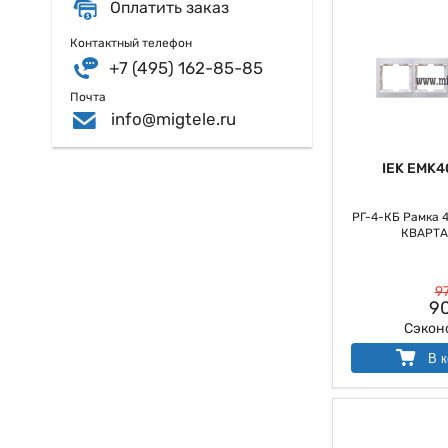
Оплатить заказ
Контактный телефон
+7 (495) 162-85-85
Почта
info@migtele.ru
IEK EMK4
РГ-4-КБ Рамка 4
КВАРТА 
97
90
Сэкон
В к