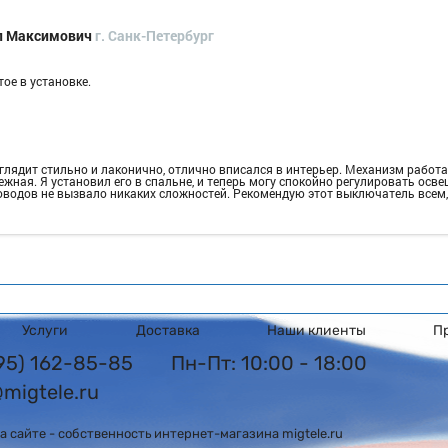
л Максимович
г. Санк-Петербург
ое в установке.
лядит стильно и лаконично, отлично вписался в интерьер. Механизм работае
жная. Я установил его в спальне, и теперь могу спокойно регулировать осве
водов не вызвало никаких сложностей. Рекомендую этот выключатель всем,
Услуги
Доставка
Наши клиенты
П
495) 162-85-85
Пн-Пт: 10:00 - 18:00
@migtele.ru
 сайте - собственность интернет-магазина migtele.ru