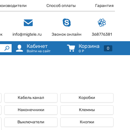
роизводители
Способ оплаты
Гарантия
ок
info@migtele.ru
Звонок онлайн
368776381
Кабинет
Корзина
0
Войти на сайт
0
Р
Кабель канал
Коробки
Наконечники
Клеммы
Выключатели
Кнопки