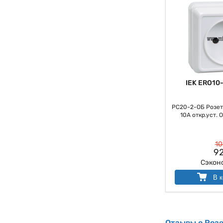
IEK ERO10
РС20-2-ОБ Розетк
10А откр.уст. 
10
92
Сэкон
В к
Отзывы о Розе