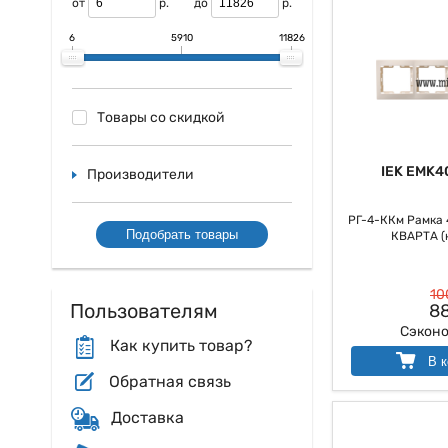
от
р.
до
р.
6
5910
11826
Товары со скидкой
IEK EMK4
Производители
РГ-4-ККм Рамка 4
Подобрать товары
КВАРТА (
10
Пользователям
88
Сэкон
Как купить товар?
В к
Обратная связь
Доставка