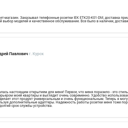
ет-магазин. Заказывал телефонные розетки IEK ETK20-K01-DM, доставка при
й выбор моделей и качественное обслуживание. Все было в наличии, достави
дрей Павлович
г. Курск
алась настоящим открытием для меня! Первое, что меня поразило - это стил
терьером моей квартиры и выглядит очень современно. Удобство использова
 делает этот продукт универсальным и очень функциональным. Теперь я мог
льзуя дополнительные адаптеры. Надежность работы розетки меня тоже пора
долгий срок службы устройства.