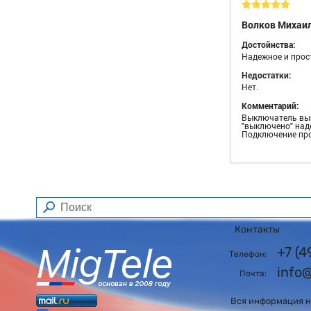
Волков Михаи
Достойнства:
Надежное и прост
Недостатки:
Нет.
Комментарий:
Выключатель выг
"выключено" наде
Подключение про
Контакты
+7 (
Телефон:
info
Почта:
Вся информация на