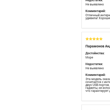
Не выявлено
Комментарий:
Отличный интерн
удивила! Хороши
Парамонов Ан
Достойнства:
Море
Недостатки:
Не выявлено
Комментарий:
Эта модель оказ
сочетается с ин
двух USB-портов
гаджеты, не испо
что гарантирует 