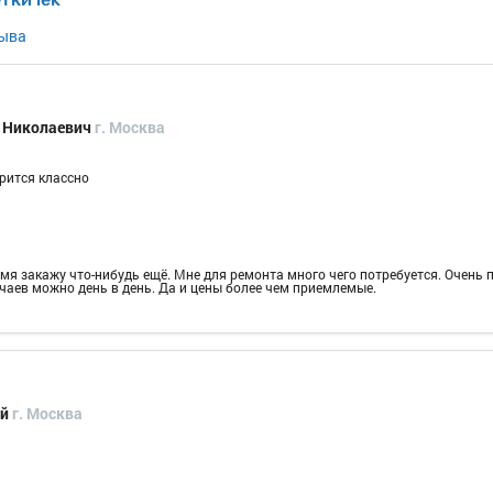
зыва
н Николаевич
г. Москва
рится классно
я закажу что-нибудь ещё. Мне для ремонта много чего потребуется. Очень п
чаев можно день в день. Да и цены более чем приемлемые.
ий
г. Москва