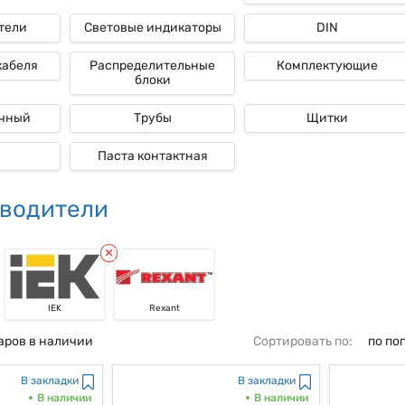
тели
Световые индикаторы
DIN
ые
кабеля
Распределительные
Комплектующие
блоки
очный
Трубы
Щитки
Паста контактная
водители
IEK
Rexant
аров в наличии
Сортировать по:
по по
В закладки
В закладки
В наличии
В наличии