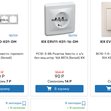
0-K01-DM
IEK ERV11-K01-16-DM
IEK E
местн. горизонт.
РС10-3-ВБ Розетка 1местн. с з/к
ВС10-1-0-
(белый)
без защ.штор. 16А ВЕГА (белый) IEK
10А К
 Р
104 Р
 Р
90 Р
омь
7 Р
Сэкономь
14 Р
С
орзину
В корзину
В закладки
В закладки
В наличии
В наличии