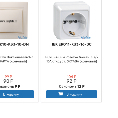
VK10-K33-10-DM
IEK ERO11-K33-16-DC
ККм Выключатель 1кл
РС20-3-ОКм Розетка 1местн. с з/к
ВАРТА (кремовый)
16А откр.уст. ОКТАВА (кремовый)
99 Р
104 Р
90 Р
92 Р
экономь
9 Р
Сэкономь
12 Р
В корзину
В корзину