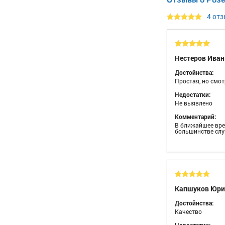
4 от
Нестеров Ива
Достойнства:
Простая, но смот
Недостатки:
Не выявлено
Комментарий:
В ближайшее врем
большинстве слу
Капшуков Юр
Достойнства:
Качество
Недостатки: