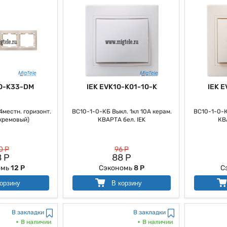
0-K33-DM
IEK EVK10-K01-10-K
IEK 
местн. горизонт.
ВС10-1-0-КБ Выкл. 1кл 10А керам.
ВС10-1-0-К
кремовый)
КВАРТА бел. IEK
КВ
0 Р
96 Р
 Р
88 Р
омь
12 Р
Сэкономь
8 Р
С
орзину
В корзину
В закладки
В закладки
В наличии
В наличии