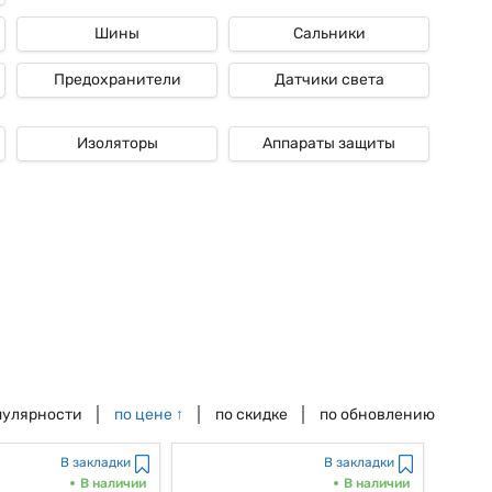
Шины
Сальники
Предохранители
Датчики света
Изоляторы
Аппараты защиты
пулярности
по цене
↑
по скидке
по обновлению
В закладки
В закладки
В наличии
В наличии