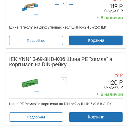
119 Р
Скидка 0 Р
В наличии
Шина N "ноль" на двух угловых изол ШНИ-6х9-10-У2-С IEK
Корзина
Подробнее
IEK YNN10-69-8KD-K06 Шина PE "земля" в
корп изол на DIN-рейку
129 Р
120 Р
Скидка 0 Р
В наличии
Шина PE "земля" в корп изол на DIN-рейку ШНИ-6х9-8-К-З IEK
Корзина
Подробнее