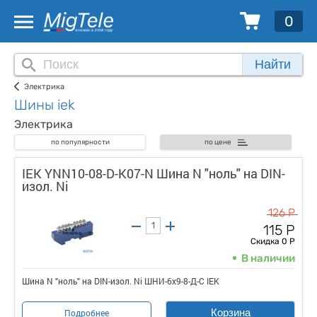
0
Найти
Электрика
Шины iek
Электрика
по популярности
по цене
IEK YNN10-08-D-K07-N Шина N "ноль" на DIN-
изол. Ni
126 Р
115 Р
Скидка 0 Р
В наличии
Шина N "ноль" на DIN-изол. Ni ШНИ-6х9-8-Д-С IEK
Корзина
Подробнее