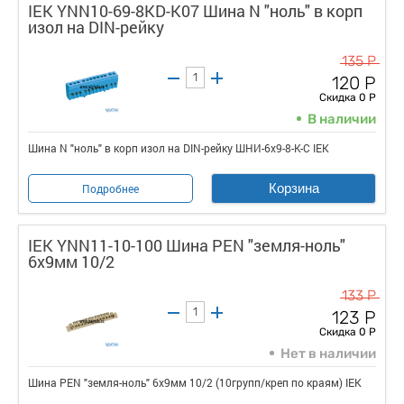
IEK YNN10-69-8KD-K07 Шина N "ноль" в корп
изол на DIN-рейку
135 Р
120 Р
Скидка 0 Р
В наличии
Шина N "ноль" в корп изол на DIN-рейку ШНИ-6х9-8-К-С IEK
Корзина
Подробнее
IEK YNN11-10-100 Шина PEN "земля-ноль"
6х9мм 10/2
133 Р
123 Р
Скидка 0 Р
Нет в наличии
Шина PEN "земля-ноль" 6х9мм 10/2 (10групп/креп по краям) IEK