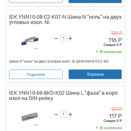
IEK YNN10-08-C2-K07-N Шина N "ноль" на двух
угловых изол. Ni
125 Р
116 Р
Скидка 0 Р
В наличии
Шина N "ноль" на двух угловых изол. Ni ШНИ-6х9-8-У2-С IEK
Корзина
Подробнее
IEK YNN10-69-8KD-K02 Шина L "фаза" в корп
изол на DIN-рейку
127 Р
117 Р
Скидка 0 Р
В наличии