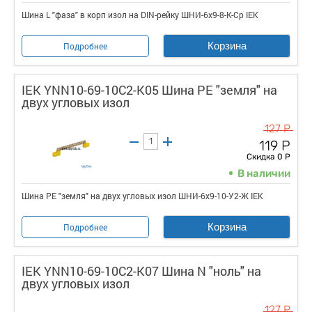
Шина L "фаза" в корп изол на DIN-рейку ШНИ-6х9-8-К-Ср IEK
Корзина
Подробнее
IEK YNN10-69-10C2-K05 Шина PE "земля" на
двух угловых изол
127 Р
119 Р
Скидка 0 Р
В наличии
Шина PE "земля" на двух угловых изол ШНИ-6х9-10-У2-Ж IEK
Корзина
Подробнее
IEK YNN10-69-10C2-K07 Шина N "ноль" на
двух угловых изол
127 Р