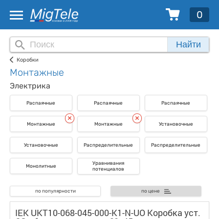
0
Найти
Коробки
Монтажные
Электрика
Распаячные
Распаячные
Распаячные
Монтажные
Монтажные
Установочные
Установочные
Распределительные
Распределительные
Уравнивания
Монолитные
потенциалов
по популярности
по цене
IEK UKT10-068-045-000-K1-N-UO Коробка уст.