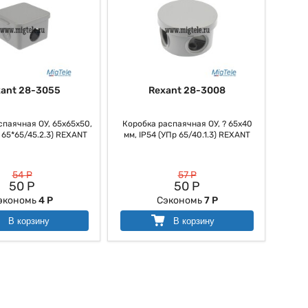
ant 28-3055
Rexant 28-3008
спаячная ОУ, 65x65x50,
Коробка распаячная ОУ, ? 65х40
 65*65/45.2.3) REXANT
мм, IP54 (УПр 65/40.1.3) REXANT
54 Р
57 Р
50 Р
50 Р
экономь
4 Р
Сэкономь
7 Р
В корзину
В корзину