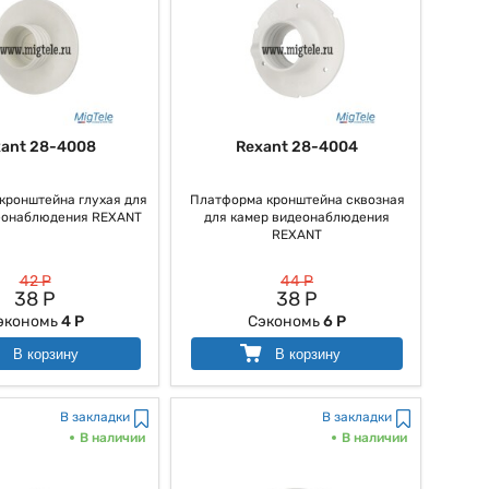
ant 28-4008
Rexant 28-4004
кронштейна глухая для
Платформа кронштейна сквозная
еонаблюдения REXANT
для камер видеонаблюдения
REXANT
42 Р
44 Р
38 Р
38 Р
экономь
4 Р
Сэкономь
6 Р
В корзину
В корзину
В закладки
В закладки
В наличии
В наличии