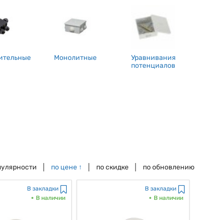
ительные
Монолитные
Уравнивания
потенциалов
пулярности
по цене
↑
по скидке
по обновлению
В закладки
В закладки
В наличии
В наличии