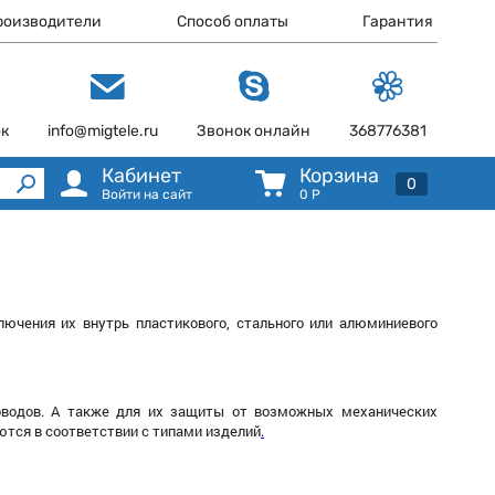
роизводители
Способ оплаты
Гарантия
ок
info@migtele.ru
Звонок онлайн
368776381
Кабинет
Корзина
0
Войти на сайт
0
Р
ючения их внутрь пластикового, стального или алюминиевого
оводов. А также для их защиты от возможных механических
ются в соответствии с типами изделий
.