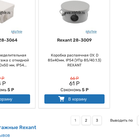
28-3064
Rexant 28-3009
ределительная
Коробка распаячная ОУ, D
ажа с откидной
85х40мм, IP54 (УПр 85/40.1.3)
50 мм, IP54...
REXANT
 Р
66 Р
 Р
61 Р
омь
5 Р
Сэкономь
5 Р
орзину
В корзину
1
2
3
Выводить по
тажные Rexant
зывов