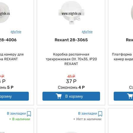
28-4006
Rexant 28-3065
Rex
д камеру для
Коробка распаячная
Платформа 
на REXANT
трехрожковая ОУ, 70x35, IP20
камер вид
REXANT
 Р
41 Р
 Р
37 Р
омь
5 Р
Сэкономь
4 Р
С
орзину
В корзину
В закладки
В закладки
В наличии
Нет в наличии