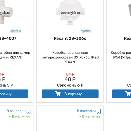
28-4007
Rexant 28-3066
Rex
штейна для камер
Коробка распаячная
Коробка ра
ения REXANT
четырехрожковая ОУ, 70x35, IP20
IP54 (УПрк
REXANT
 Р
54 Р
 Р
48 Р
омь
5 Р
Сэкономь
6 Р
С
орзину
В корзину
В закладки
В закладки
В наличии
В наличии