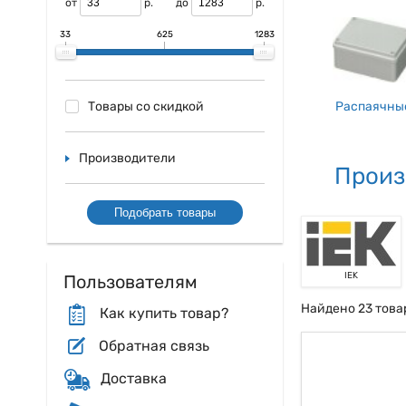
от
р.
до
р.
33
625
1283
Распаячны
Товары со скидкой
Производители
Произ
Подобрать товары
IEK
Пользователям
Найдено 23 това
Как купить товар?
Обратная связь
Доставка