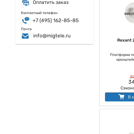
Оплатить заказ
Контактный телефон
+7 (495) 162-85-85
Почта
info@migtele.ru
Rexant 
Платформа по
кронштей
39
34
Сэкон
В к