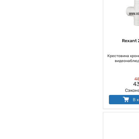
Rexant 
Крестовина крон
видеонаблюд
48
43
Сэкон
В к