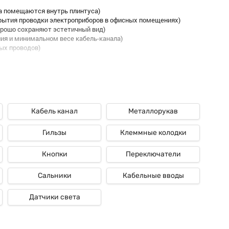
а помещаются внутрь плинтуса)
рытия проводки электроприборов в офисных помещениях)
орошо сохраняют эстетичный вид)
ия и минимальном весе кабель-канала)
ых проводов)
ность поражения током, возгорания и распространения огня в
сть эксплуатации электрических приборов и сети в целом.
ный доступ к кабелям. Ассортимент видов позволяет подобрать
истративных учреждений. А также выбрать вариант по всем
Кабель канал
Металлорукав
пателю предоставляется возможность выбора цвета и дизайна
люс
Короба Rexant
– цена, соответствующая качеству изделий.
Гильзы
Клеммные колодки
Кнопки
Переключатели
вной материал, используемый для изготовления изделий – ПВХ.
етить, что Короб Rexant купить можно по доступной стоимости.
Сальники
Кабельные вводы
Датчики света