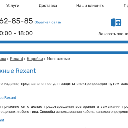
Услуги
Доставка
Наши клиенты
П
 162-85-85
Обратная связь
0:00 - 18:00
Заказать звон
ика
Rexant
Коробки
Монтажные
>
>
>
жные Rexant
то изделие, предназначенное для защиты электропроводов путем закл
ов Rexant
л применяется с целью предотвращения возгорания и замыкания пр
ещениях любого типа. Способы использования кабель-каналов определя
ant