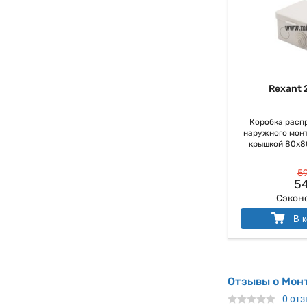
Rexant 
Коробка расп
наружного монт
крышкой 80х80х
59
54
Сэкон
В к
Отзывы о Мон
0 от