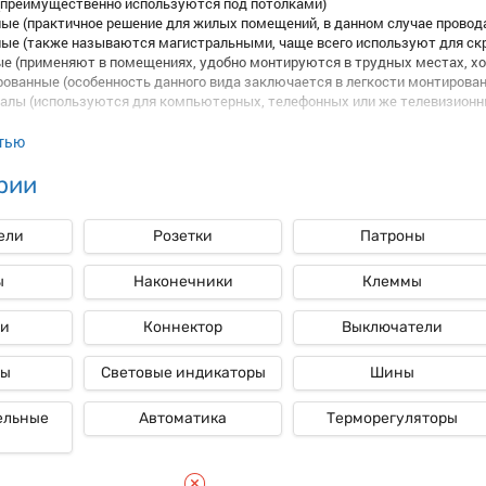
(преимущественно используются под потолками)
ые (практичное решение для жилых помещений, в данном случае провод
ые (также называются магистральными, чаще всего используют для ск
ые
е (применяют в помещениях, удобно монтируются в трудных местах, х
ованные (особенность данного вида заключается в легкости монтирован
алы (используются для компьютерных, телефонных или же телевизионн
обов Rexant
тью
робов имеет множество преимуществ. Кабель-каналы исключают возмож
рии
я проводки. Эти свойства изделий обеспечивают полную безопасно
рукция позволяет без усилий заменить проводку, обеспечивает постоян
е для офиса, дома, городской квартиры, государственных и админ
ели
Розетки
Патроны
дящий под технические и архитектурные особенности помещения. Поку
тся безусловным преимуществом в обустройстве интерьера. Еще один п
ы
Наконечники
Клеммы
б Rexant
ки
Коннектор
Выключатели
Короба Rexant
цена зависит от характеристик выбранной модели. Осно
каналов варьируется в соответствии с их размерами и видом. Стоит отм
ры
Световые индикаторы
Шины
ельные
Автоматика
Терморегуляторы