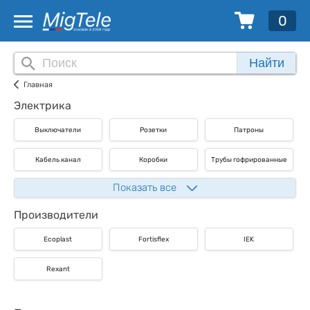
0
Найти
Главная
Электрика
Выключатели
Розетки
Патроны
Кабель канал
Коробки
Трубы гофрированные
Показать все
Производители
Ecoplast
Fortisflex
IEK
Rexant