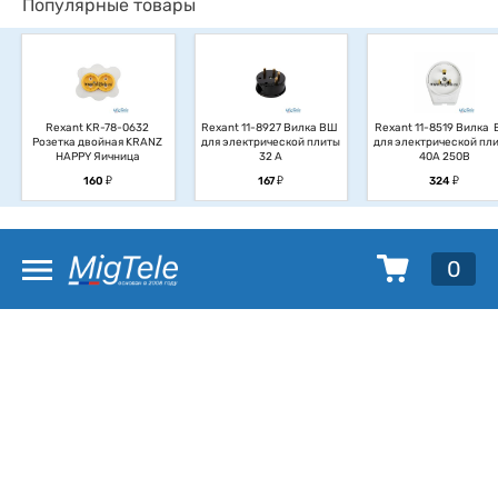
Популярные товары
Rexant KR-78-0632 
Rexant 11-8927 Вилка ВШ 
Rexant 11-8519 Вилка  
Розетка двойная KRANZ 
для электрической плиты 
для электрической плит
HAPPY Яичница
32 А
40А 250В
у
у
у
160
167
324
0