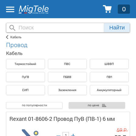
0
Найти
Кабель
Провод
Кабель
Термостойкий
ПВС
ШВВП
ПуГВ
ПБВВ
ПВ1
СИП
Заземления
Аккумуляторный
по популярности
по цене
Rexant 01-8606-2 Провод ПуВ (ПВ-1) 6 мм
59 Р