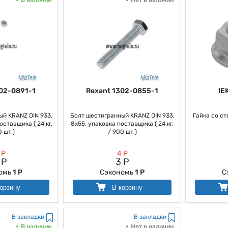
02-0891-1
Rexant 1302-0855-1
IE
й KRANZ DIN 933,
Болт шестигранный KRANZ DIN 933,
Гайка со с
оставщика ( 24 кг.
8х55, упаковка поставщика ( 24 кг.
 шт.)
/ 900 шт.)
 Р
4 Р
 Р
3 Р
омь
1 Р
Сэкономь
1 Р
С
орзину
В корзину
В закладки
В закладки
В наличии
Нет в наличии