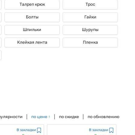
Талреп крюк
Трос
Болты
Гайки
Шпильки
Шурупы
Клейкая лента
Пленка
пулярности
по цене
↑
по скидке
по обновлению
В закладки
В закладки