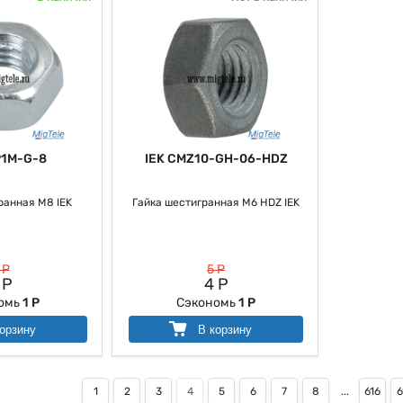
P1M-G-8
IEK CMZ10-GH-06-HDZ
ранная М8 IEK
Гайка шестигранная М6 HDZ IEK
 Р
5 Р
 Р
4 Р
омь
1 Р
Сэкономь
1 Р
орзину
В корзину
1
2
3
4
5
6
7
8
...
616
6