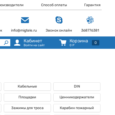
роизводители
Способ оплаты
Гарантия
ок
info@migtele.ru
Звонок онлайн
368776381
Кабинет
Корзина
0
Войти на сайт
0
Р
Кабельные
DIN
Площадки
Ценникодержатели
Зажимы для троса
Карабин пожарный