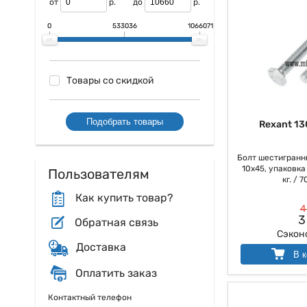
от
р.
до
р.
0
533036
1066071
Товары со скидкой
Подобрать товары
Rexant 13
Болт шестигранны
10х45, упаковка
Пользователям
кг. / 7
Как купить товар?
4
3
Обратная связь
Сэкон
Доставка
В к
Оплатить заказ
Контактный телефон