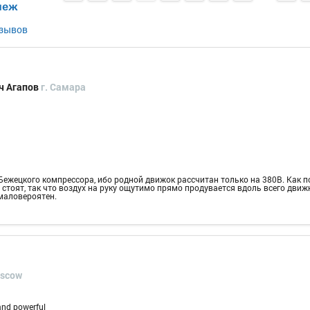
пеж
тзывов
ч Агапов
г. Самара
Бежецкого компрессора, ибо родной движок рассчитан только на 380В. Как п
стоят, так что воздух на руку ощутимо прямо продувается вдоль всего движ
 маловероятен.
oscow
 and powerful