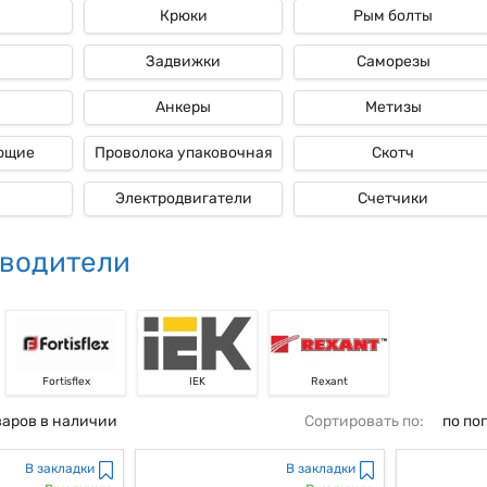
Крюки
Рым болты
ые
Задвижки
Саморезы
Анкеры
Метизы
ющие
Проволока упаковочная
Скотч
Электродвигатели
Счетчики
водители
Fortisflex
IEK
Rexant
варов в наличии
Сортировать по:
по по
В закладки
В закладки