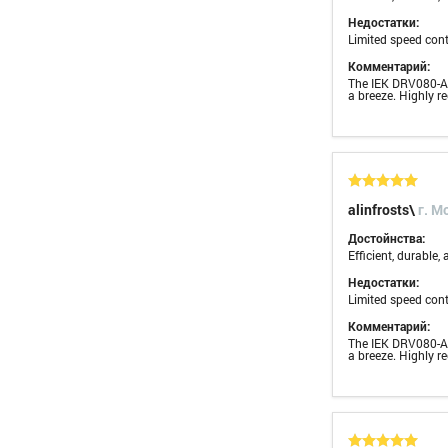
Недостатки:
Limited speed cont
Комментарий:
The IEK DRV080-A6-
a breeze. Highly 
alinfrosts\
г. M
Достойнства:
Efficient, durable,
Недостатки:
Limited speed cont
Комментарий:
The IEK DRV080-A6-
a breeze. Highly 