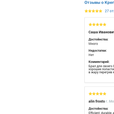
Отзывы о Кре
27 о
Саша Иванови
Достойнства:
Много
Недостатки:
Нет
Комментарий:
Брал для своего 
хорошие лопасти 
в жару перегрев
alin frosts
г. M
Достойнства:
Efficient, durable,