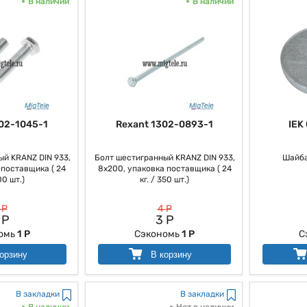
В наличии
В наличии
02-1045-1
Rexant 1302-0893-1
IEK
й KRANZ DIN 933,
Болт шестигранный KRANZ DIN 933,
Шайба
 поставщика ( 24
8х200, упаковка поставщика ( 24
00 шт.)
кг. / 350 шт.)
 Р
4 Р
 Р
3 Р
омь
1 Р
Сэкономь
1 Р
С
орзину
В корзину
В закладки
В закладки
В наличии
Нет в наличии