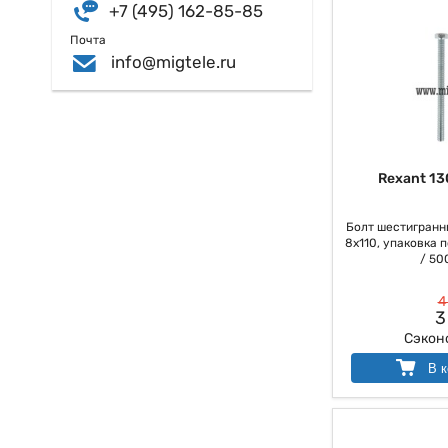
+7 (495) 162-85-85
Почта
info@migtele.ru
Rexant 13
Болт шестигранны
8х110, упаковка п
/ 500
4
3
Сэкон
В к