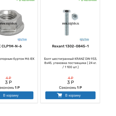
K CLP1M-N-6
Rexant 1302-0845-1
топорным буртом М6 IEK
Болт шестигранный KRANZ DIN 933,
8х45, упаковка поставщика ( 24 кг.
/ 1 100 шт.)
4 Р
4 Р
3 Р
3 Р
экономь
1 Р
Сэкономь
1 Р
В корзину
В корзину