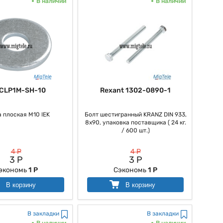
В наличии
В наличии
 CLP1M-SH-10
Rexant 1302-0890-1
 плоская М10 IEK
Болт шестигранный KRANZ DIN 933,
8х90, упаковка поставщика ( 24 кг.
/ 600 шт.)
4 Р
4 Р
3 Р
3 Р
экономь
1 Р
Сэкономь
1 Р
В корзину
В корзину
В закладки
В закладки
В наличии
В наличии