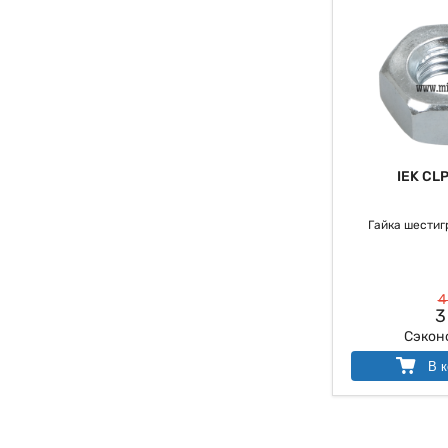
IEK CL
Гайка шестиг
4
3
Сэкон
В к