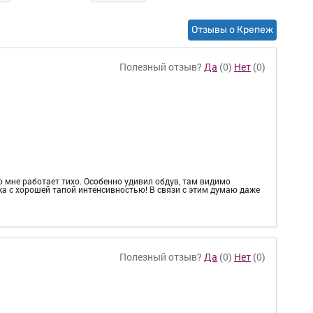
Отзывы о Крепеж
Полезный отзыв?
Да
(
0
)
Нет
(
0
)
о мне работает тихо. Особенно удивил обдув, там видимо
ка с хорошей тапой интенсивностью! В связи с этим думаю даже
Полезный отзыв?
Да
(
0
)
Нет
(
0
)