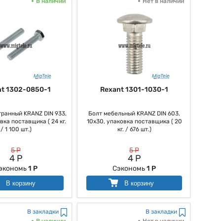
В наличии
Нет в наличии
nt 1302-0850-1
Rexant 1301-1030-1
ранный KRANZ DIN 933,
Болт мебельный KRANZ DIN 603,
вка поставщика ( 24 кг.
10х30, упаковка поставщика ( 20
/ 1 100 шт.)
кг. / 676 шт.)
5 Р
5 Р
4 Р
4 Р
экономь
1 Р
Сэкономь
1 Р
В корзину
В корзину
В закладки
В закладки
В наличии
Нет в наличии