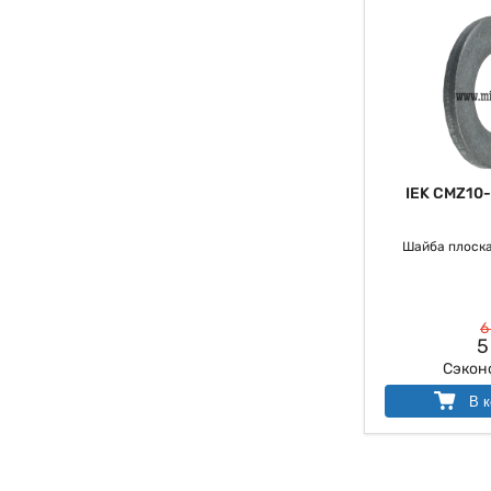
IEK CMZ10
Шайба плоска
6
5
Сэкон
В к