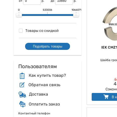
от
р.
до
р.
0
533036
1066071
Товары со скидкой
Подобрать товары
IEK CMZ
Шайба гров
Пользователям
Как купить товар?
5
4
Обратная связь
Сэкон
Доставка
В к
Оплатить заказ
Контактный телефон