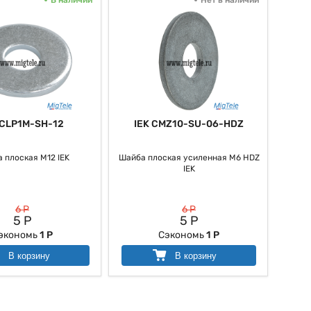
 CLP1M-SH-12
IEK CMZ10-SU-06-HDZ
 плоская М12 IEK
Шайба плоская усиленная M6 HDZ
IEK
6 Р
6 Р
5 Р
5 Р
экономь
1 Р
Сэкономь
1 Р
В корзину
В корзину