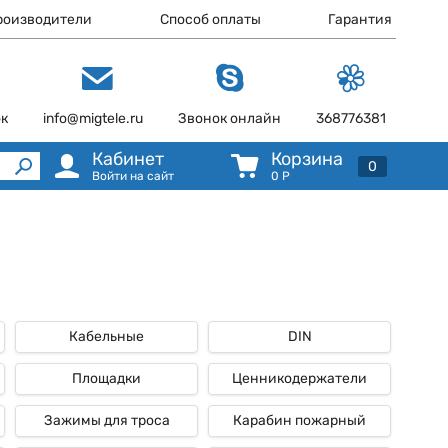
роизводители
Способ оплаты
Гарантия
ок
info@migtele.ru
Звонок онлайн
368776381
Кабинет
Корзина
0
Войти на сайт
0
Р
Кабельные
DIN
Площадки
Ценникодержатели
Зажимы для троса
Карабин пожарный