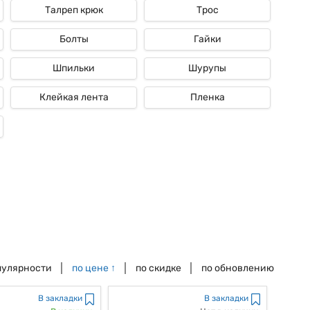
Талреп крюк
Трос
Болты
Гайки
Шпильки
Шурупы
Клейкая лента
Пленка
пулярности
по цене
↑
по скидке
по обновлению
В закладки
В закладки