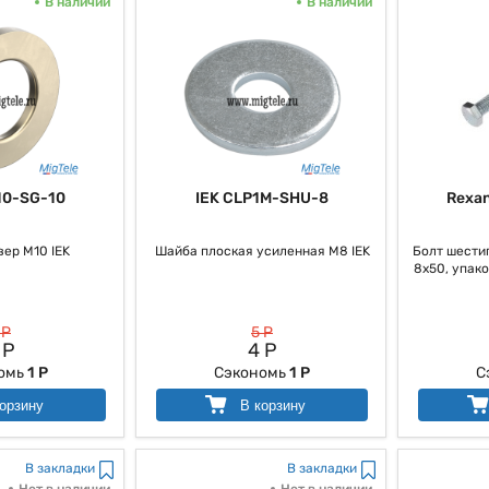
В наличии
В наличии
10-SG-10
IEK CLP1M-SHU-8
Rexa
ер М10 IEK
Шайба плоская усиленная М8 IEK
Болт шестиг
8х50, упако
 Р
5 Р
 Р
4 Р
омь
1 Р
Сэкономь
1 Р
С
орзину
В корзину
В закладки
В закладки
Нет в наличии
Нет в наличии