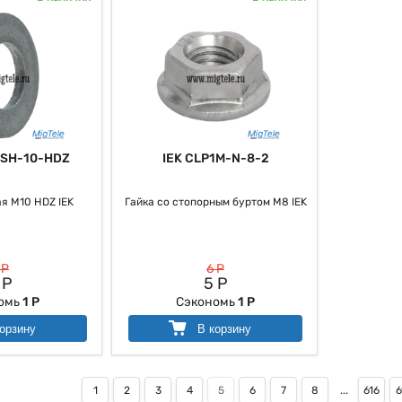
-SH-10-HDZ
IEK CLP1M-N-8-2
я M10 HDZ IEK
Гайка со стопорным буртом М8 IEK
 Р
6 Р
 Р
5 Р
омь
1 Р
Сэкономь
1 Р
орзину
В корзину
1
2
3
4
5
6
7
8
...
616
6