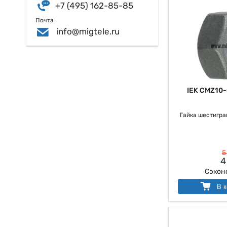
+7 (495) 162-85-85
Почта
info@migtele.ru
IEK CMZ10
Гайка шестигра
5
4
Сэкон
В к