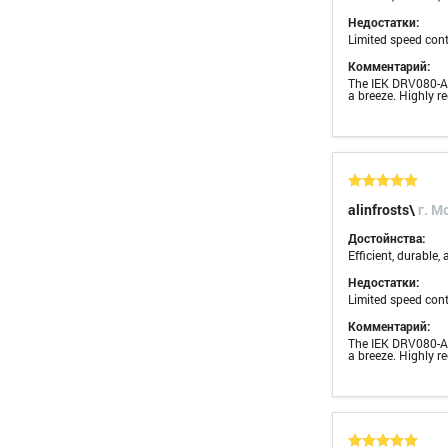
Недостатки:
Limited speed cont
Комментарий:
The IEK DRV080-A6-
a breeze. Highly 
alinfrosts\
г. M
Достойнства:
Efficient, durable,
Недостатки:
Limited speed cont
Комментарий:
The IEK DRV080-A6-
a breeze. Highly 