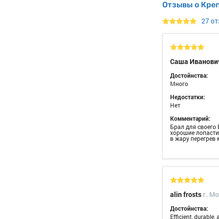
Отзывы о Кре
27 о
Саша Иванови
Достойнства:
Много
Недостатки:
Нет
Комментарий:
Брал для своего 
хорошие лопасти 
в жару перегрев
alin frosts
г. M
Достойнства:
Efficient, durable,