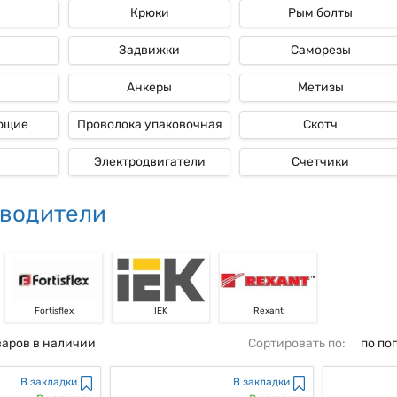
Крюки
Рым болты
ые
Задвижки
Саморезы
Анкеры
Метизы
ющие
Проволока упаковочная
Скотч
Электродвигатели
Счетчики
водители
Fortisflex
IEK
Rexant
варов в наличии
Сортировать по:
по по
В закладки
В закладки