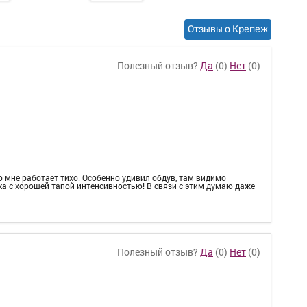
Отзывы о Крепеж
Полезный отзыв?
Да
(
0
)
Нет
(
0
)
о мне работает тихо. Особенно удивил обдув, там видимо
ка с хорошей тапой интенсивностью! В связи с этим думаю даже
Полезный отзыв?
Да
(
0
)
Нет
(
0
)