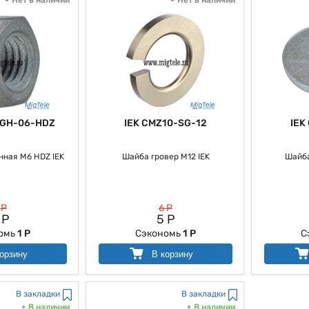
-GH-06-HDZ
IEK CMZ10-SG-12
IEK
нная М6 HDZ IEK
Шайба гровер М12 IEK
Шайба
 Р
6 Р
 Р
5 Р
омь
1 Р
Сэкономь
1 Р
С
орзину
В корзину
В закладки
В закладки
В наличии
В наличии