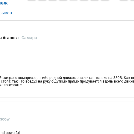
пеж
тзывов
ч Агапов
г. Самара
Бежецкого компрессора, ибо родной движок рассчитан только на 380В. Как п
стоят, так что воздух на руку ощутимо прямо продувается вдоль всего движ
 маловероятен.
oscow
 and powerful