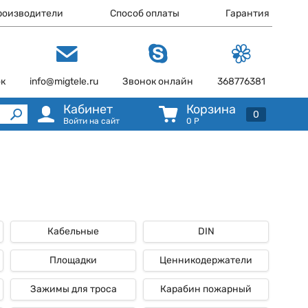
роизводители
Способ оплаты
Гарантия
ок
info@migtele.ru
Звонок онлайн
368776381
Кабинет
Корзина
0
Войти на сайт
0
Р
Кабельные
DIN
Площадки
Ценникодержатели
Зажимы для троса
Карабин пожарный