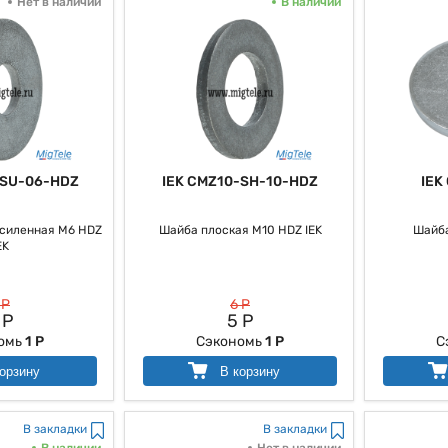
Нет в наличии
В наличии
-SU-06-HDZ
IEK CMZ10-SH-10-HDZ
IEK
силенная M6 HDZ
Шайба плоская M10 HDZ IEK
Шайба
EK
 Р
6 Р
 Р
5 Р
омь
1 Р
Сэкономь
1 Р
С
орзину
В корзину
В закладки
В закладки
В наличии
Нет в наличии