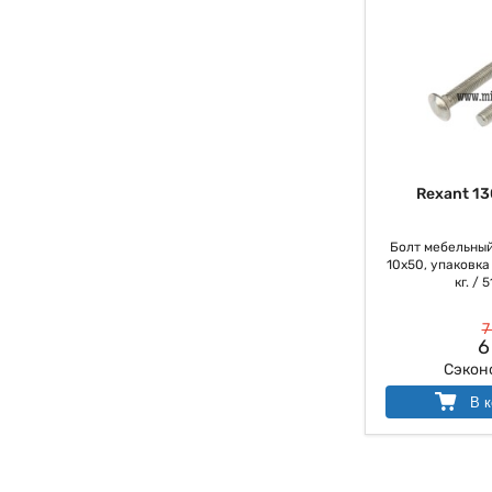
Rexant 13
Болт мебельный
10х50, упаковка
кг. / 5
7
6
Сэкон
В к