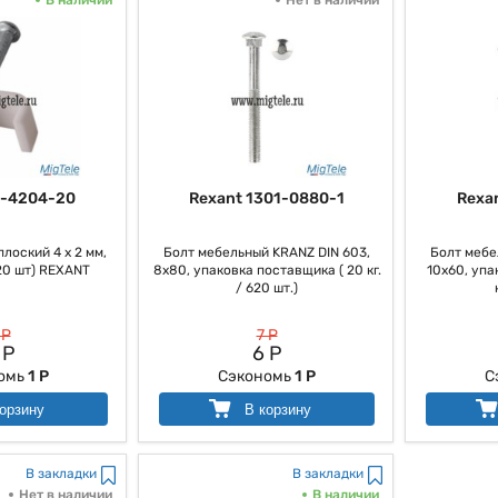
7-4204-20
Rexant 1301-0880-1
Rexa
лоский 4 х 2 мм,
Болт мебельный KRANZ DIN 603,
Болт мебе
20 шт) REXANT
8х80, упаковка поставщика ( 20 кг.
10х60, упа
/ 620 шт.)
 Р
7 Р
 Р
6 Р
омь
1 Р
Сэкономь
1 Р
С
орзину
В корзину
В закладки
В закладки
Нет в наличии
В наличии