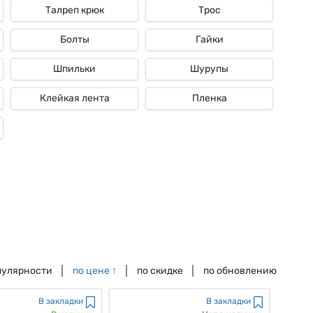
Талреп крюк
Трос
Болты
Гайки
Шпильки
Шурупы
Клейкая лента
Пленка
пулярности
по цене
↑
по скидке
по обновлению
В закладки
В закладки