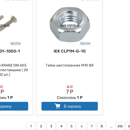
01-1050-1
IEK CLP1M-G-10
 KRANZ DIN 603,
Гайка шестигранная М10 IEK
 поставщика ( 20
12 шт.)
 Р
8 Р
 Р
7 Р
омь
1 Р
Сэкономь
1 Р
орзину
В корзину
1
2
3
4
5
6
7
8
...
616
6