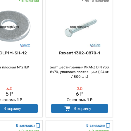
В наличии
Нет в наличии
 CLP1M-SH-12
Rexant 1302-0870-1
 плоская М12 IEK
Болт шестигранный KRANZ DIN 933,
8х70, упаковка поставщика ( 24 кг.
/ 800 шт.)
6 Р
7 Р
5 Р
6 Р
экономь
1 Р
Сэкономь
1 Р
В корзину
В корзину
В закладки
В закладки
В наличии
В наличии