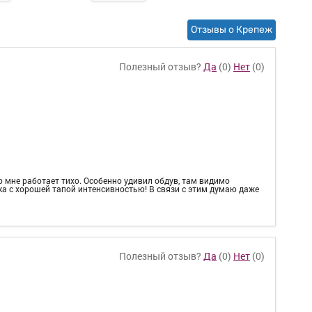
Отзывы о Крепеж
Полезный отзыв?
Да
(
0
)
Нет
(
0
)
о мне работает тихо. Особенно удивил обдув, там видимо
ка с хорошей тапой интенсивностью! В связи с этим думаю даже
Полезный отзыв?
Да
(
0
)
Нет
(
0
)