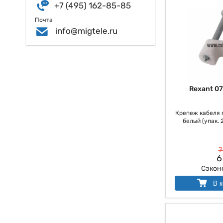
+7 (495) 162-85-85
Почта
info@migtele.ru
Rexant 0
Крепеж кабеля п
белый (упак. 
7
6
Сэкон
В к