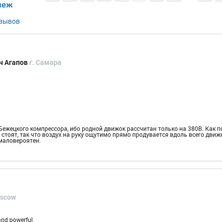
пеж
тзывов
ч Агапов
г. Самара
Бежецкого компрессора, ибо родной движок рассчитан только на 380В. Как п
стоят, так что воздух на руку ощутимо прямо продувается вдоль всего движ
 маловероятен.
oscow
 and powerful