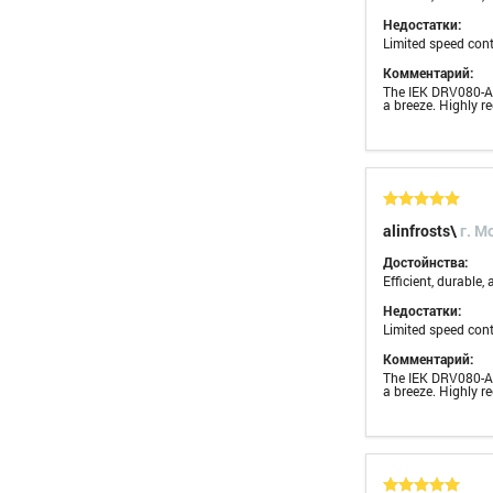
Недостатки:
Limited speed cont
Комментарий:
The IEK DRV080-A6-
a breeze. Highly 
alinfrosts\
г. M
Достойнства:
Efficient, durable,
Недостатки:
Limited speed cont
Комментарий:
The IEK DRV080-A6-
a breeze. Highly 