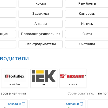
Крюки
Рым болты
ые
Задвижки
Саморезы
Анкеры
Метизы
ющие
Проволока упаковочная
Скотч
Электродвигатели
Счетчики
водители
Fortisflex
IEK
Rexant
варов в наличии
Сортировать по:
по по
В закладки
В закладки