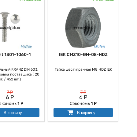
nt 1301-1060-1
IEK CMZ10-GH-08-HDZ
льный KRANZ DIN 603,
Гайка шестигранная М8 HDZ IEK
ковка поставщика ( 20
кг. / 452 шт.)
7 Р
7 Р
6 Р
6 Р
экономь
1 Р
Сэкономь
1 Р
В корзину
В корзину