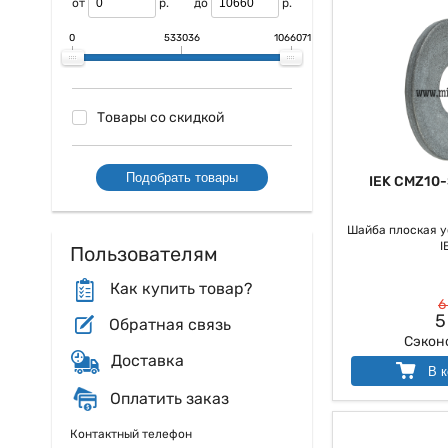
от
р.
до
р.
0
533036
1066071
Товары со скидкой
Подобрать товары
IEK CMZ10
Шайба плоская у
I
Пользователям
Как купить товар?
6
5
Обратная связь
Сэкон
Доставка
В к
Оплатить заказ
Контактный телефон