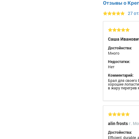
Отзывы о Кре
27 о
Саша Иванови
Достойнства:
Много
Недостатки:
Нет
Комментарий:
Брал для своего 
хорошие лопасти 
в жару перегрев
alin frosts
г. M
Достойнства:
Efficient, durable,