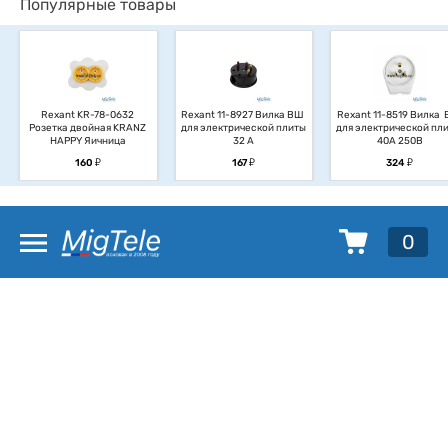
Популярные товары
Rexant KR-78-0632 
Rexant 11-8927 Вилка ВШ 
Rexant 11-8519 Вилка  
Розетка двойная KRANZ 
для электрической плиты 
для электрической плит
HAPPY Яичница
32 А
40А 250В
у
у
у
160
167
324
0