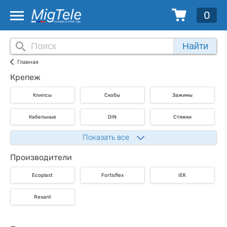
0
Найти
Главная
Крепеж
Клипсы
Скобы
Зажимы
Кабельные
DIN
Стяжки
Показать все
Производители
Ecoplast
Fortisflex
IEK
Rexant