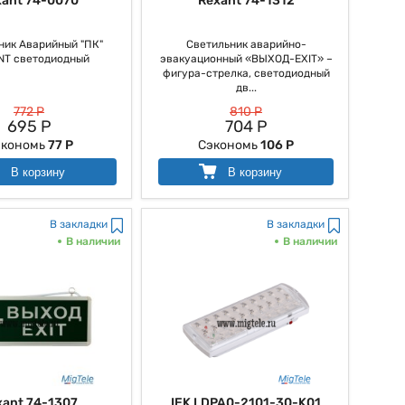
xant 74-0070
Rexant 74-1312
ник Аварийный "ПК"
Светильник аварийно-
NT светодиодный
эвакуационный «ВЫХОД-EXIT» –
фигура-стрелка, светодиодный
дв...
772 Р
810 Р
695 Р
704 Р
экономь
77 Р
Сэкономь
106 Р
В корзину
В корзину
В закладки
В закладки
В наличии
В наличии
xant 74-1307
IEK LDPA0-2101-30-K01