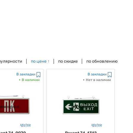
пулярности
по цене
↑
по скидке
по обновлению
В закладки
В закладки
В наличии
Нет в наличии