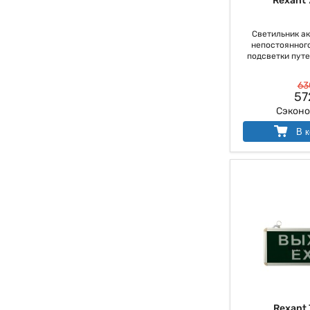
Rexant 
Светильник а
непостоянного
подсветки путей
63
57
Сэкон
В к
Rexant 