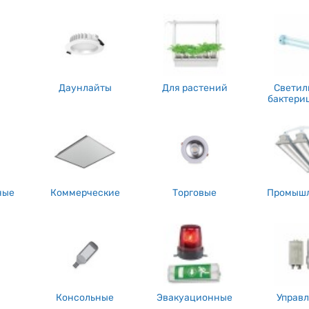
о, как в интернете, так и в реальных розничных магазинах. Но попу
твом и экономией времени. Можно из дома или работы зайти на сайт 
омент аварийные светильники цена, выбрать нужную модель. Также мо
ия.
ид осветительных приборов используется в основном на предприятиях 
едпочитают купить аварийные светильники для обеспечение безопасно
Даунлайты
Для растений
Светил
ет своего пика. Люди стали понимать, что имущество и жизнь намного 
бактери
ю сумму денег за осветительный прибор и услуги по установке, чем по
и этом есть вероятность, что будет много потрачено сил и денежных
ез перебоев, лучше всего подстраховаться и приобрести нужный осветите
ные
Коммерческие
Торговые
Промыш
Консольные
Эвакуационные
Управ