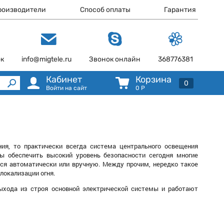
роизводители
Способ оплаты
Гарантия
ок
info@migtele.ru
Звонок онлайн
368776381
Кабинет
Корзина
0
Войти на сайт
0
Р
ния, то практически всегда система центрального освещения
ы обеспечить высокий уровень безопасности сегодня многие
ся автоматически или вручную. Между прочим, нередко такое
локализации огня.
выхода из строя основной электрической системы и работают