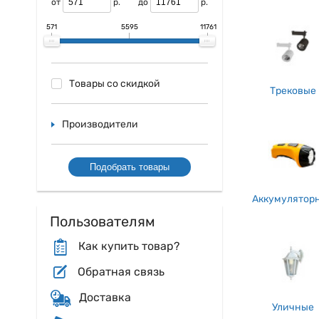
от
р.
до
р.
светильники можн
объясняется удобс
571
5595
11761
есть на данный м
автора оборудован
Конечно, такой в
шикарных домов пр
Товары со скидкой
Трековые
освещения достигн
один раз небольшу
пути решения. Пр
Производители
работать вечно, б
Подобрать товары
Аккумулятор
Пользователям
Как купить товар?
Обратная связь
Доставка
Уличные