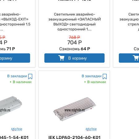
 аварийно-
Светильник аварийно-
Свети
 «ВЫХОД-EXIT»
эвакуационный «ЗАПАСНЫЙ
эвакуацио
носторонний 1.5
ВЫХОД» светодиодный
стрел
...
односторонний 1....
5 Р
768 Р
4 Р
704 Р
омь
71 Р
Сэкономь
64 Р
Сэ
орзину
В корзину
В закладки
В закладки
В наличии
В наличии
045-1-54-K01
IEK LDPA0-2104-60-K01