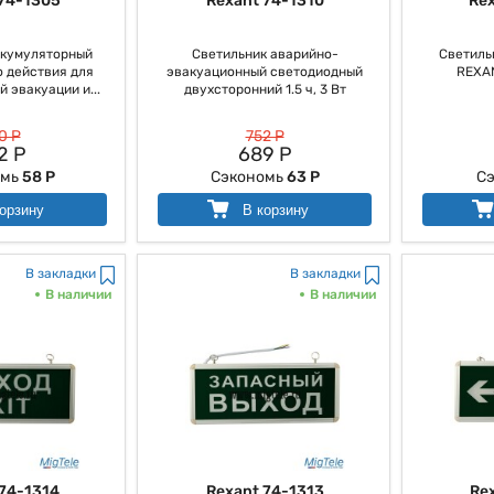
74-1305
Rexant 74-1310
Re
ккумуляторный
Светильник аварийно-
Светиль
 действия для
эвакуационный светодиодный
REXA
 эвакуации и...
двухсторонний 1.5 ч, 3 Вт
0 Р
752 Р
2 Р
689 Р
омь
58 Р
Сэкономь
63 Р
С
орзину
В корзину
В закладки
В закладки
В наличии
В наличии
74-1314
Rexant 74-1313
Re