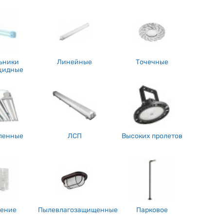
лярным способом является покупка через всемирную сеть. Это
магазина, внимательно, неспеша изучить молельный ряд, какая
жно пообщаться с менеджером магазина по поводу правильного
промышленного назначения, но всё больше владельцев частных
сти своему жилищу. Вскоре тенденция популярности аварийного
ьники
Линейные
Точечные
дороже, чем денежные средства. Естественно, лучше заплатить
цидные
том в случае возникновения аварийной ситуации, искать верные
 средств. Не стоит думать, что электрическая система будет
льный прибор.
ленные
ЛСП
Высоких пролетов
ление
Пылевлагозащищенные
Парковое