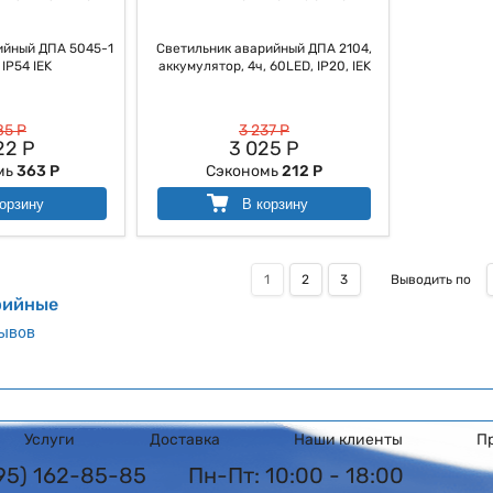
ийный ДПА 5045-1
Светильник аварийный ДПА 2104,
 IP54 IEK
аккумулятор, 4ч, 60LED, IP20, IEK
85 Р
3 237 Р
22 Р
3 025 Р
мь
363 Р
Сэкономь
212 Р
орзину
В корзину
1
2
3
Выводить по
рийные
зывов
Услуги
Доставка
Наши клиенты
П
495) 162-85-85
Пн-Пт: 10:00 - 18:00