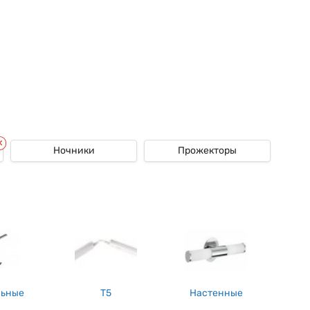
опасные ситуации, исключили возможность аварийной остановки
Ночники
Прожекторы
ям новые системы освещения, которые потребляют минимум
о освещения для хорошей видимости
.
Инновационные аварийные
щения, где задействуются светодиодные лампочки, запитанные
я, поэтому доверяют эту работу только опытным специалистам.
но правильно проектировать места установки сигнализаторов,
 также установить специальный щит, где будут порошковые
льные
T5
Настенные
Несмотря на свои специфические функции купить аварийные