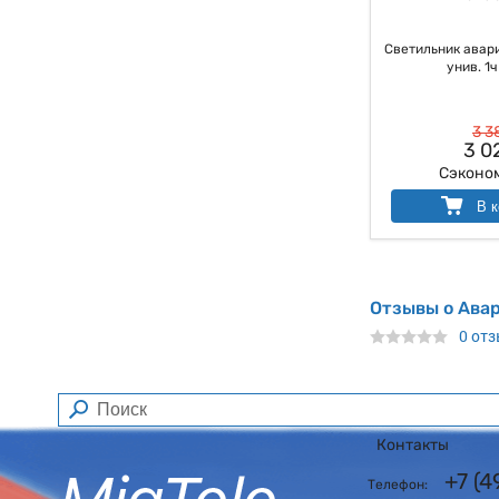
Светильник авар
унив. 1ч
3 3
3 0
Сэконо
В к
Отзывы о Ава
0 от
Контакты
+7 (
Телефон: