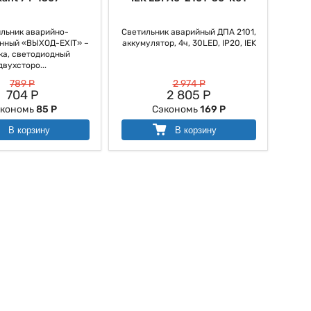
льник аварийно-
Светильник аварийный ДПА 2101,
нный «ВЫХОД-EXIT» –
аккумулятор, 4ч, 30LED, IP20, IEK
ка, светодиодный
двухсторо...
789 Р
2 974 Р
704 Р
2 805 Р
кономь
85 Р
Сэкономь
169 Р
В корзину
В корзину