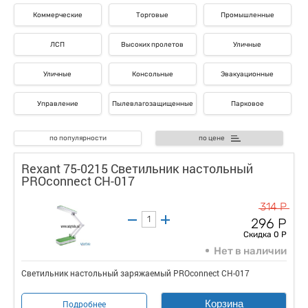
Коммерческие
Торговые
Промышленные
ЛСП
Высоких пролетов
Уличные
Уличные
Консольные
Эвакуационные
Управление
Пылевлагозащищенные
Парковое
по популярности
по цене
Rexant 75-0215 Светильник настольный
PROconnect CH-017
314 Р
296 Р
Скидка 0 Р
Нет в наличии
Светильник настольный заряжаемый PROconnect CH-017
Корзина
Подробнее