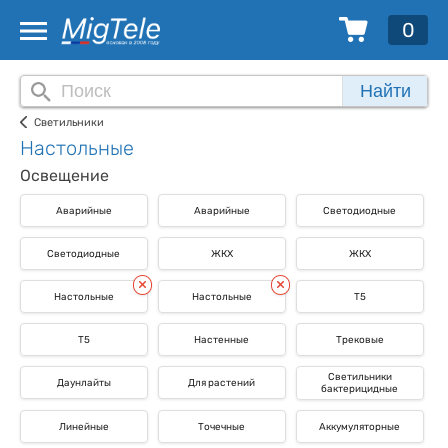
0
Найти
Светильники
Настольные
Освещение
Аварийные
Аварийные
Светодиодные
Светодиодные
ЖКХ
ЖКХ
Настольные
Настольные
T5
T5
Настенные
Трековые
Светильники
Даунлайты
Для растений
бактерицидные
Линейные
Точечные
Аккумуляторные