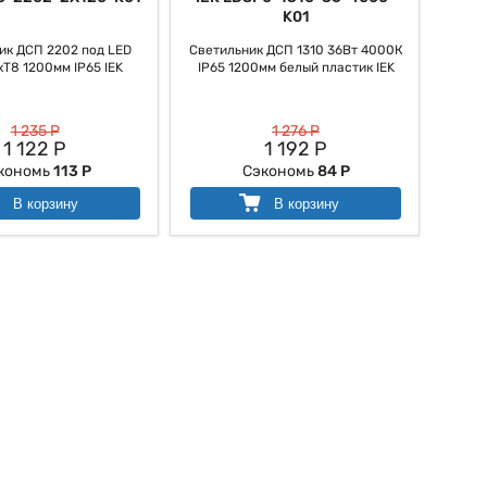
K01
ик ДСП 2202 под LED
Светильник ДСП 1310 36Вт 4000К
хT8 1200мм IP65 IEK
IP65 1200мм белый пластик IEK
1 235 Р
1 276 Р
1 122 Р
1 192 Р
кономь
113 Р
Сэкономь
84 Р
В корзину
В корзину