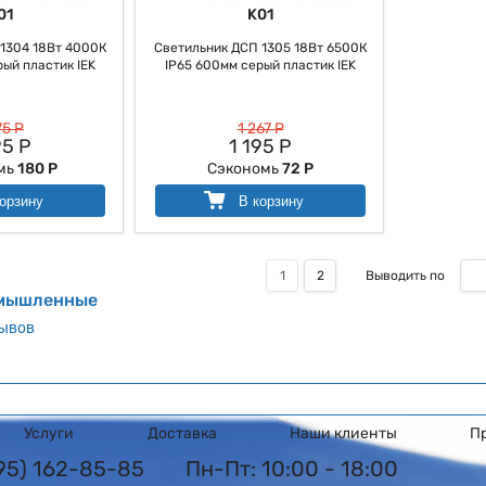
01
K01
1304 18Вт 4000К
Светильник ДСП 1305 18Вт 6500К
ый пластик IEK
IP65 600мм серый пластик IEK
75 Р
1 267 Р
95 Р
1 195 Р
мь
180 Р
Сэкономь
72 Р
орзину
В корзину
1
2
Выводить по
омышленные
зывов
Услуги
Доставка
Наши клиенты
П
495) 162-85-85
Пн-Пт: 10:00 - 18:00