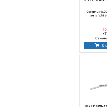
IEK LDSP0-21
Светильник ДС
лампу 1хT8 6
75
71
Сэкон
В к
IEK LDSP0-1