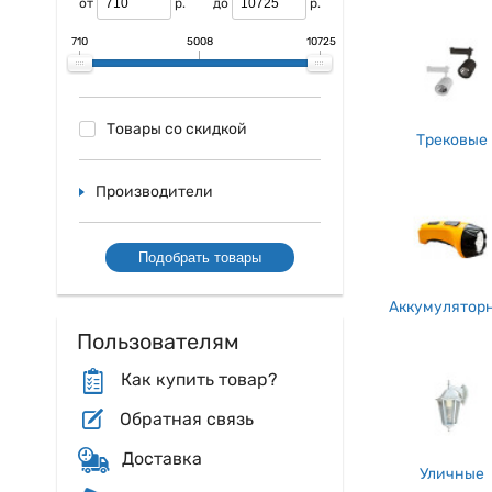
от
р.
до
р.
черт помещения.
Купить Промышлен
710
5008
10725
Еще одним, как б
светильников явл
выражаться, опре
Товары со скидкой
отметить то, что
Трековые
вариантах
.
Также, мягко гово
Производители
которые могут бы
энергопотребление 
Подобрать товары
В заключение, пр
промышленных пом
защиту от механич
Аккумулятор
также стоит, в ко
Пользователям
зданием для наибо
Как купить товар?
Обратная связь
Доставка
Уличные