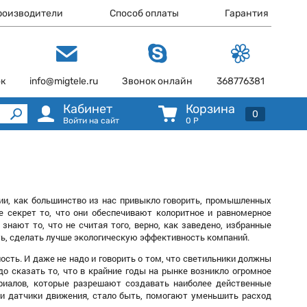
роизводители
Способ оплаты
Гарантия
ок
info@migtele.ru
Звонок онлайн
368776381
Кабинет
Корзина
0
Войти на сайт
0
Р
и, как большинство из нас привыкло говорить, промышленных
е секрет то, что они обеспечивают колоритное и равномерное
знают то, что не считая того, верно, как заведено, избранные
ь, сделать лучше экологическую эффективность компаний.
ть. И даже не надо и говорить о том, что светильники должны
о сказать то, что в крайние годы на рынке возникло огромное
ериалов, которые разрешают создавать наиболее действенные
я и датчики движения, стало быть, помогают уменьшить расход