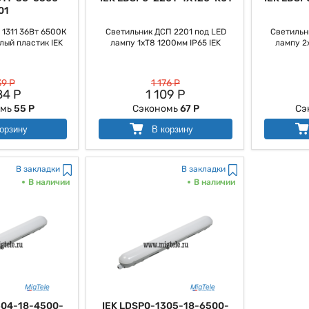
01
1311 36Вт 6500К
Светильник ДСП 2201 под LED
Светильн
лый пластик IEK
лампу 1хT8 1200мм IP65 IEK
лампу 2
39 Р
1 176 Р
84 Р
1 109 Р
омь
55 Р
Сэкономь
67 Р
Сэ
орзину
В корзину
В закладки
В закладки
В наличии
В наличии
304-18-4500-
IEK LDSP0-1305-18-6500-