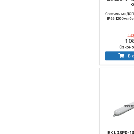
K
Светильник ДСП 
IP65 1200мм бе
1 1
1 0
Сэкон
В к
IEK LDSP0-1