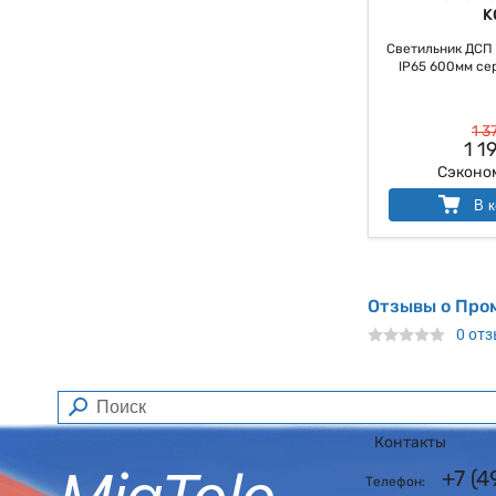
K
Светильник ДСП 
IP65 600мм сер
1 3
1 1
Сэконо
В к
Отзывы о Пр
0 от
Контакты
+7 (
Телефон: