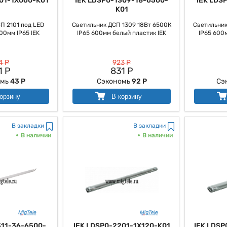
01-1X060-K01
IEK LDSP0-1309-18-6500-
IEK LDS
K01
П 2101 под LED
Светильник ДСП 1309 18Вт 6500К
Светильник
00мм IP65 IEK
IP65 600мм белый пластик IEK
IP65 600
4 Р
923 Р
1 Р
831 Р
омь
43 Р
Сэкономь
92 Р
Сэ
орзину
В корзину
В закладки
В закладки
В наличии
В наличии
311-36-6500-
IEK LDSP0-2201-1X120-K01
IEK LDSP