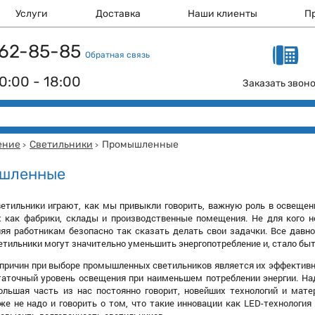
Услуги
Доставка
Наши клиенты
П
 162-85-85
Обратная связь
0:00 - 18:00
Заказать звон
ение
Светильники
Промышленные
>
>
шленные
тильники играют, как мы привыкли говорить, важную роль в освещени
х как фабрики, склады и производственные помещения. Не для кого н
яя работникам безопасно так сказать делать свои задачки. Все давно 
ильники могут значительно уменьшить энергопотребление и, стало быт
причин при выборе промышленных светильников является их эффективнос
аточный уровень освещения при наименьшем потреблении энергии. Над
большая часть из нас постоянно говорит, новейших технологий и мат
же не надо и говорить о том, что такие инновации как LED-технологи