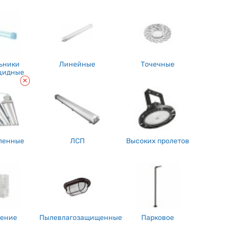
ри выборе, как мы с вами постоянно говорим, промышленных
я подчеркнуть то, что в зависимости от, как люди привыкли
я изменение направления либо угла освещения. Необходимо
тало быть, могут быть наиболее предпочтительными в таковых
ьники
Линейные
Точечные
цидные
ную популярность получают "умные" промышленные светильники,
о не секрет то, что это дозволяет не только лишь улучшить
датчики движения, контроль яркости и т.д.
ую роль в обеспечении сохранности и удобства работников в
ре таковых светильников нужно учесть энергоэффективность,
ость регулировки направленности света. Надо сказать то, что
ленные
ЛСП
Высоких пролетов
гут наконец-то интегрироваться с иными системами управления
ление
Пылевлагозащищенные
Парковое