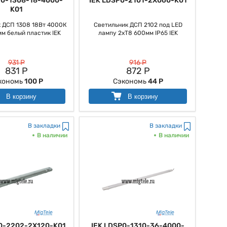
P0-1308-18-4000-
IEK LDSP0-2101-2X060-K01
K01
 ДСП 1308 18Вт 4000К
Светильник ДСП 2102 под LED
мм белый пластик IEK
лампу 2хT8 600мм IP65 IEK
931 Р
916 Р
831 Р
872 Р
кономь
100 Р
Сэкономь
44 Р
В корзину
В корзину
В закладки
В закладки
В наличии
В наличии
0-2202-2X120-K01
IEK LDSP0-1310-36-4000-