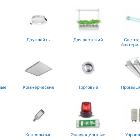
ные светильники
ольшая часть из нас постоянно говорит, принципиальным нюансом п
яется возможность регулировки направленности света. Очень хочетс
деленной задачки и размещения оборудования, может потребоватьс
 потому светильники с регулируемым углом наклона либо поворота, с
Даунлайты
Для растений
Светил
бактери
ря, стоит отметить, что в крайние годы все, как все говорят, огром
ть интегрированы с иными системами управления зданием. Не для ког
и освещение, да и предоставлять, как заведено, доп функции, такие как 
омышленные светильники так сказать играют, как все говорят, важн
ещениях. Конечно же, все мы очень хорошо знаем то, что при выбо
еских повреждений, яркость и равномерность освещения, также возможн
ные
Коммерческие
Торговые
Промыш
нце концов, направить внимание на "умные" светильники, которые мо
лее действенного использования электроэнергии.
Консольные
Эвакуационные
Управ