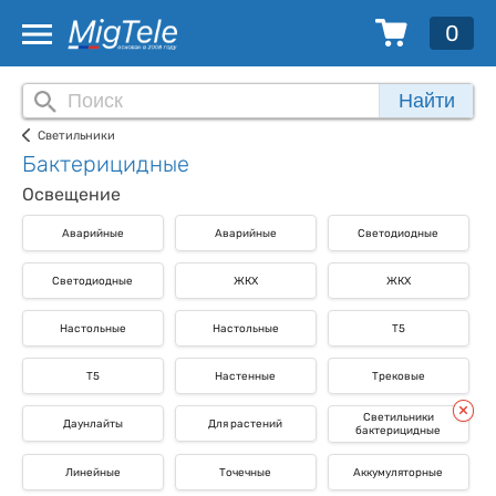
0
Найти
Светильники
Бактерицидные
Освещение
Аварийные
Аварийные
Светодиодные
Светодиодные
ЖКХ
ЖКХ
Настольные
Настольные
T5
T5
Настенные
Трековые
Светильники
Даунлайты
Для растений
бактерицидные
Линейные
Точечные
Аккумуляторные