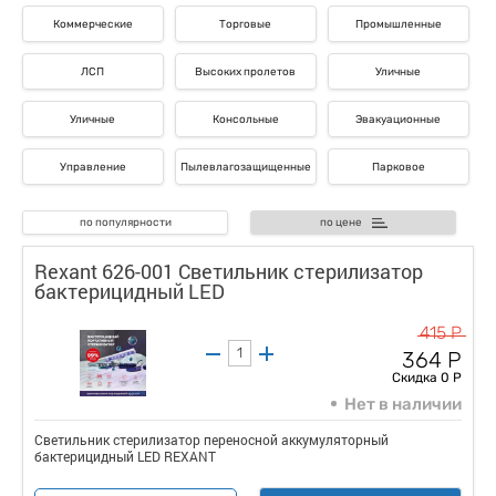
Коммерческие
Торговые
Промышленные
ЛСП
Высоких пролетов
Уличные
Уличные
Консольные
Эвакуационные
Управление
Пылевлагозащищенные
Парковое
по популярности
по цене
Rexant 626-001 Светильник стерилизатор
бактерицидный LED
415 Р
364 Р
Скидка 0 Р
Нет в наличии
Светильник стерилизатор переносной аккумуляторный
бактерицидный LED REXANT