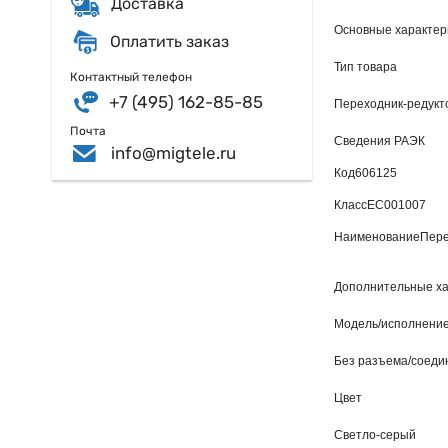
Доставка
Основные характер
Оплатить заказ
Тип товара
Контактный телефон
+7 (495) 162-85-85
Переходник-редукто
Почта
Сведения РАЭК
info@migtele.ru
Код
606125
Класс
EC001007
Наименование
Пере
Дополнительные ха
Модель/исполнени
Без разъема/соеди
Цвет
Светло-серый