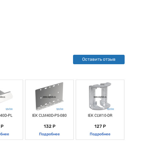
Оставить отзыв
40D-PL
IEK CLM40D-PS-080
IEK CLW10-DR
IEK 
 Р
132 Р
127 Р
бнее
Подробнее
Подробнее