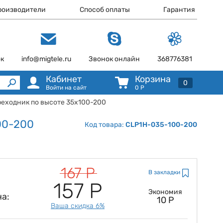
роизводители
Способ оплаты
Гарантия
ок
info@migtele.ru
Звонок онлайн
368776381
Кабинет
Корзина
0
Войти на сайт
0
Р
реходник по высоте 35х100-200
00-200
Код товара:
CLP1H-035-100-200
167 Р
В закладки
157 Р
Экономия
а:
10 Р
Ваша скидка 6%