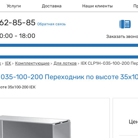
Услуги
Доставка
Наши клиенты
П
 162-85-85
Обратная связь
0:00 - 18:00
Заказать звон
ж
IEK
Комплектующие
Для лотков
IEK CLP1H-035-100-200 Пе
>
>
>
>
-035-100-200 Переходник по высоте 35х1
оте 35х100-200 IEK
Цен