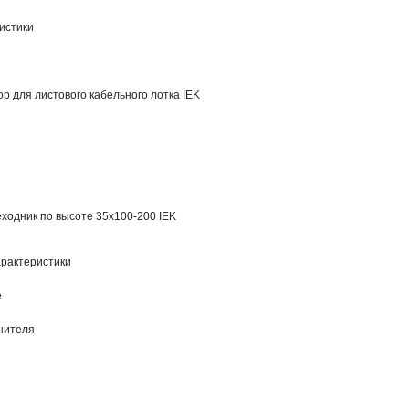
истики
р для листового кабельного лотка IEK
ходник по высоте 35х100-200 IEK
рактеристики
е
нителя