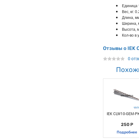
Единица 
Вес, кг: 0
Длина, мм
Ширина, 
Высота, м
Кол-во в у
Отзывы о IEK
0 от
Похож
IEK CLW10-GEM-PK
250 Р
Подробнее