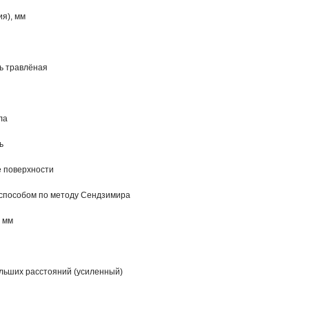
я), мм
ь травлёная
ла
ь
 поверхности
 способом по методу Сендзимира
 мм
льших расстояний (усиленный)