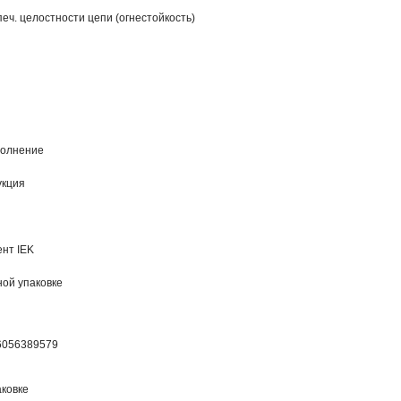
еч. целостности цепи (огнестойкость)
полнение
укция
нт IEK
ной упаковке
6056389579
ковке