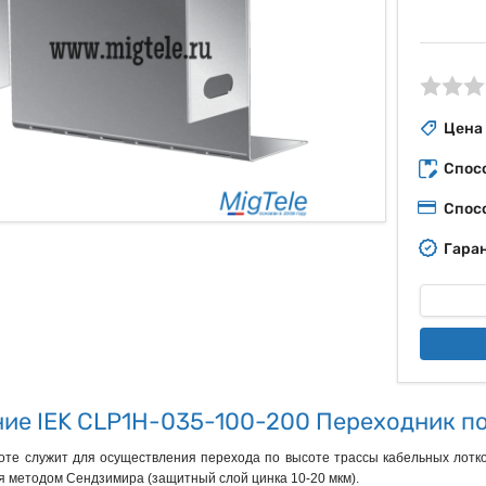
ые
Цена
Спос
Спос
Гаран
ие IEK CLP1H-035-100-200 Переходник п
оте служит для осуществления перехода по высоте трассы кабельных лотко
я методом Сендзимира (защитный слой цинка 10-20 мкм).