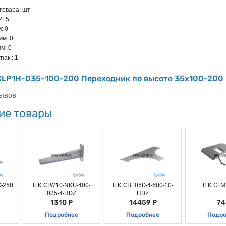
товара: шт
.215
: 0
мм: 0
м: 0
пак.: 1
 CLP1H-035-100-200 Переходник по высоте 35х100-200
зывов
ие товары
-250
IEK CLW10-NKU-400-
IEK CRT05D-4-600-10-
IEK CLM
025-4-HDZ
HDZ
1310 Р
14459 Р
74
Подробнее
Подробнее
Подро