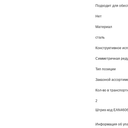
Подходит для обесп
Нет
Материал
сталь
Конструктивное ис
Симметричная ред
Тип позиции
Заказной ассортиме
Кол-во в транспорт
2
Штрих-код EAN
460
Информация об упа