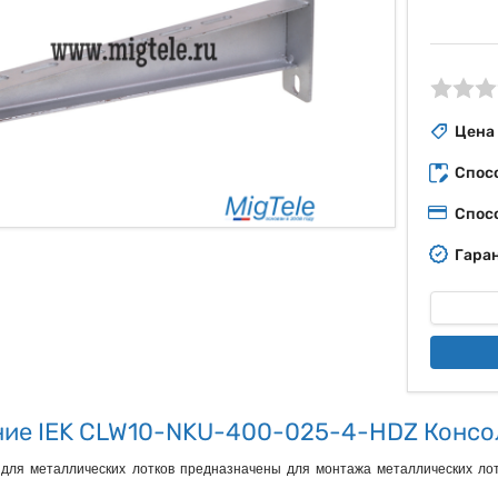
ые
Цена
Спос
Спос
Гаран
ие IEK CLW10-NKU-400-025-4-HDZ Консо
для металлических лотков предназначены для монтажа металлических лотк