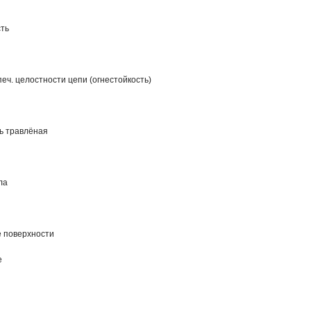
ть
еч. целостности цепи (огнестойкость)
ь травлёная
ла
 поверхности
е