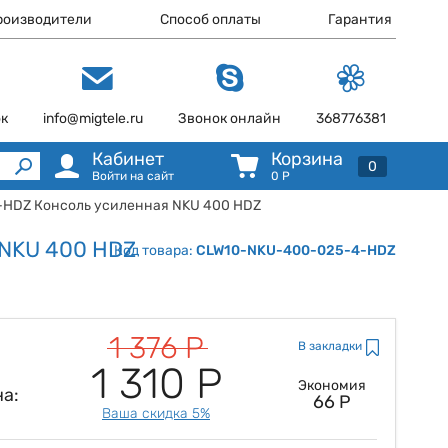
роизводители
Способ оплаты
Гарантия
ок
info@migtele.ru
Звонок онлайн
368776381
Кабинет
Корзина
0
Войти на сайт
0
Р
-HDZ Консоль усиленная NKU 400 HDZ
 NKU 400 HDZ
Код товара:
CLW10-NKU-400-025-4-HDZ
1 376 Р
В закладки
1 310 Р
Экономия
а:
66 Р
Ваша скидка 5%