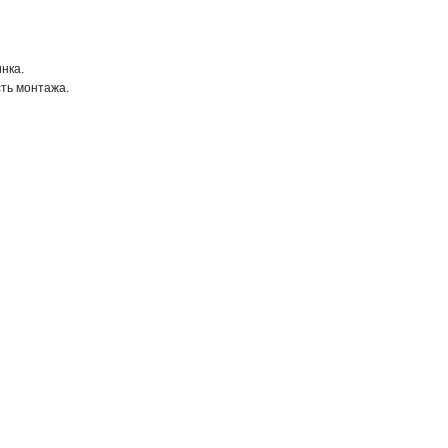
ка.

сть монтажа.