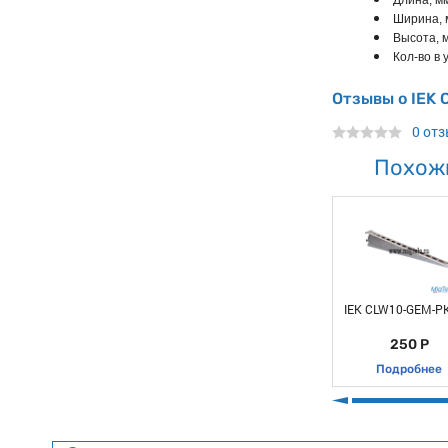
Длина, мм
Ширина, 
Высота, м
Кол-во в у
Отзывы о IEK
0 от
Похож
IEK CLW10-GEM-PK
250 Р
Подробнее