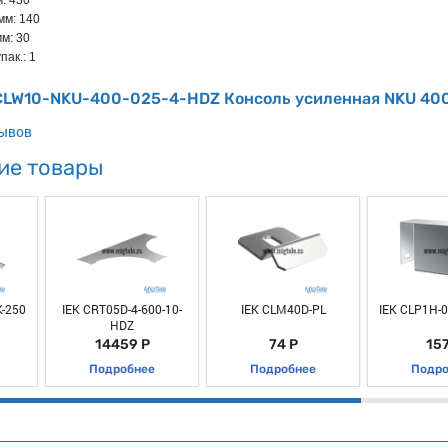
: 430
мм: 140
м: 30
пак.: 1
 CLW10-NKU-400-025-4-HDZ Консоль усиленная NKU 40
зывов
ие товары
-250
IEK CRT05D-4-600-10-
IEK CLM40D-PL
IEK CLP1H-0
HDZ
14459 Р
74 Р
157
Подробнее
Подробнее
Подро