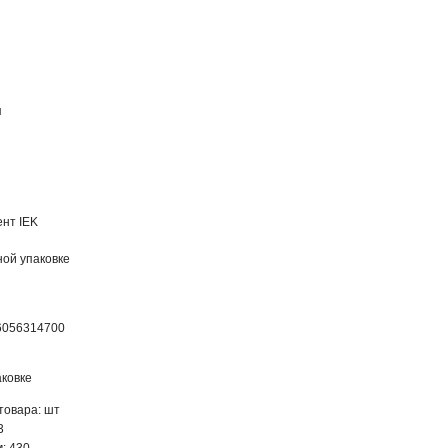
я
нт IEK
ной упаковке
6056314700
ковке
товара: шт
3