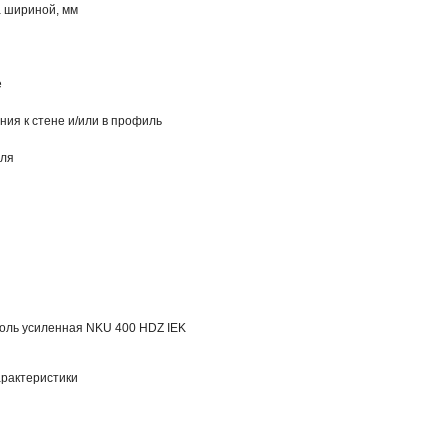
а шириной, мм
е
ния к стене и/или в профиль
еля
оль усиленная NKU 400 HDZ IEK
рактеристики