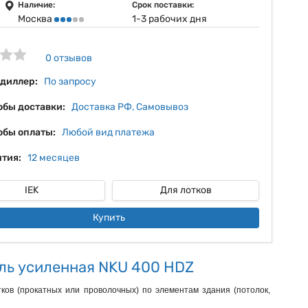
5%
Наличие:
Срок поставки:
Москва
1-3 рабочих дня
6%
7%
0 отзывов
 диллер:
По запросу
обы доставки:
Доставка РФ, Самовывоз
обы оплаты:
Любой вид платежа
тия:
12 месяцев
IEK
Для лотков
Купить
ль усиленная NKU 400 HDZ
ов (прокатных или проволочных) по элементам здания (потолок, 