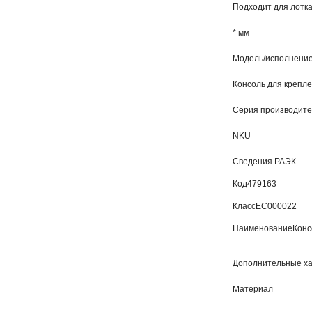
Подходит для лотк
* мм
Модель/исполнени
Консоль для крепле
Серия производит
NKU
Сведения РАЭК
Код
479163
Класс
EC000022
Наименование
Конс
Дополнительные ха
Материал