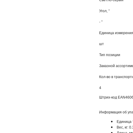
Светло-серый
Угол, °
- °
Единица измерени
шт
Тип позиции
Заказной ассортиме
Кол-во в транспорт
4
Штрих-код EAN
460
Информация об упа
Единица 
Вес, кг: 0.