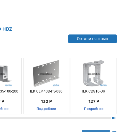
0 HDZ
Оставить отзыв
35-100-200
IEK CLM40D-PS-080
IEK CLW10-DR
IEK 
 Р
132 Р
127 Р
бнее
Подробнее
Подробнее