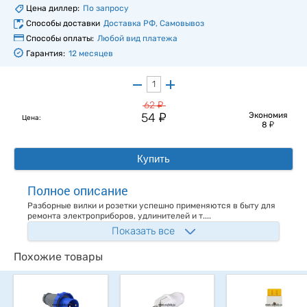
Цена диллер:
По запросу
Способы доставки
Доставка РФ, Самовывоз
Способы оплаты:
Любой вид платежа
Гарантия:
12 месяцев
у
62
у
54
Экономия
Цена:
у
8
Купить
Полное описание
Разборные вилки и розетки успешно применяются в быту для
ремонта электроприборов, удлинителей и т....
Показать все
Похожие товары